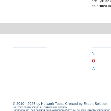
всё нужное 
относительно
МЕНЮ
ТЕЛЕФО
О магазине
044 333-
Доставка и оплата
066 756-
Гарантия
097 497-
Новости
Статьи
Контакты
© 2010 - 2026 by Network Tools. Created by Expert Solution.
Контент сайта защищен авторским правом.
Копирование, без размещения активной обратной ссылки, строго запрещено.