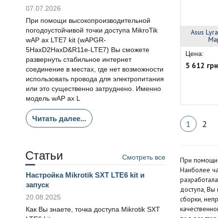
07.07.2026
При помощи высокопроизводительной
погодоустойчивой точки доступа MikroTik
Asus Ly
Ма
wAP ax LTE7 kit (wAPGR-
5HaxD2HaxD&R11e-LTE7) Вы сможете
Цена:
развернуть стабильное интернет
5 612 грн
соединение в местах, где нет возможности
использовать провода для электропитания
или это существенно затруднено. Именно
модель wAP ax L
Читать далее...
1
2
Статьи
Смотреть все
При помощи 
Наиболее ча
Настройка Mikrotik SXT LTE6 kit и
разработала
запуск
доступа, Вы
20.08.2025
сборки, неп
качественно
Как Вы знаете, точка доступа Mikrotik SXT