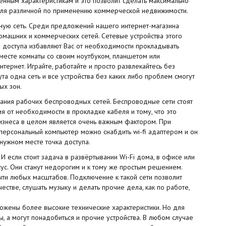
нным характеристикам и это позволит сделать максимально
 для различной по применению коммерческой недвижимости.
дную сеть. Среди предложений нашего интернет-магазина
домашних и коммерческих сетей. Сетевые устройства этого
ки доступа избавляют Вас от необходимости прокладывать
месте комнаты со своим ноутбуком, планшетом или
ернет. Играйте, работайте и просто развлекайтесь без
а одна сеть и все устройства без каких либо проблем смогут
ых зон.
ания рабочих беспроводных сетей. Беспроводные сети стоят
 от необходимости в прокладке кабеля и тому, что это
бизнеса в целом является очень важным фактором. При
персональный компьютер можно снабдить wi-fi адаптером и он
нужном месте точка доступа.
И если стоит задача в развёртывании Wi-Fi дома, в офисе или
сус. Они станут недорогим и к тому же простым решением.
чти любых масштабов. Подключение к такой сети позволит
естве, слушать музыку и делать прочие дела, как по работе,
ложены более высокие технические характеристики. Но для
ы, а могут понадобиться и прочие устройства. В любом случае