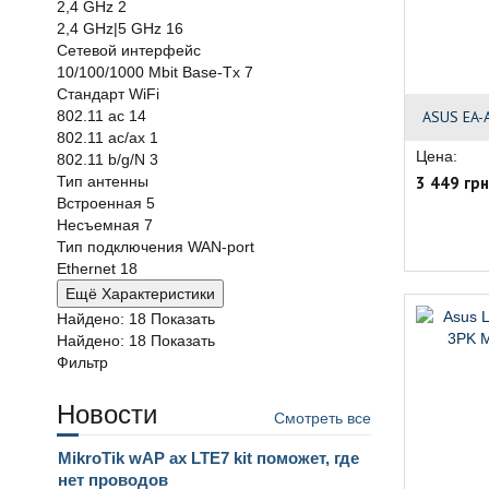
2,4 GHz
2
2,4 GHz|5 GHz
16
Сетевой интерфейс
10/100/1000 Mbit Base-Tx
7
Стандарт WiFi
ASUS EA-
802.11 ac
14
802.11 ac/ax
1
Цена:
802.11 b/g/N
3
3 449 грн
Тип антенны
Встроенная
5
Несъемная
7
Тип подключения WAN-port
Ethernet
18
Ещё Характеристики
Найдено:
18
Показать
Найдено:
18
Показать
Фильтр
Новости
Смотреть все
MikroTik wAP ax LTE7 kit поможет, где
нет проводов