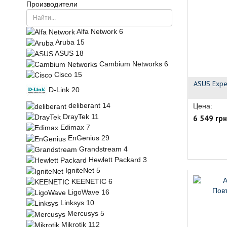
Производители
Alfa Network
6
Aruba
15
ASUS
18
Cambium Networks
6
Cisco
15
ASUS Expe
D-Link
20
deliberant
14
Цена:
DrayTek
11
6 549 грн
Edimax
7
EnGenius
29
Grandstream
4
Hewlett Packard
3
IgniteNet
5
KEENETIC
6
LigoWave
16
Linksys
10
Mercusys
5
Mikrotik
112