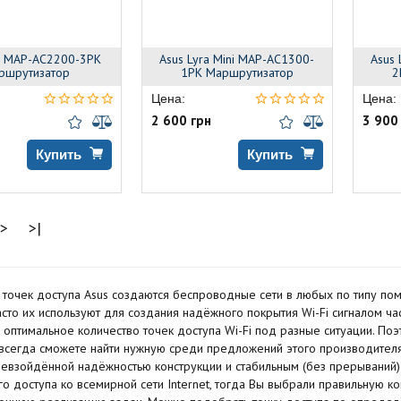
ra MAP-AC2200-3PK
Asus Lyra Mini MAP-AC1300-
Asus 
ршрутизатор
1PK Маршрутизатор
2
Цена:
Цена:
2 600 грн
3 900
Купить
Купить
>
>|
точек доступа Asus создаются беспроводные сети в любых по типу поме
сто их используют для создания надёжного покрытия Wi-Fi сигналом ч
 оптимальное количество точек доступа Wi-Fi под разные ситуации. Поэ
 всегда сможете найти нужную среди предложений этого производителя.
ревзойдённой надёжностью конструкции и стабильным (без прерываний)
го доступа ко всемирной сети Internet, тогда Вы выбрали правильную к