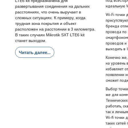
под всестор
LTE6 kit предназначена для
идеальную W
развертывания соединения на дальних
расстояниях, что очень выручает в
Wi-Fi точки
сложных ситуациях. К примеру, когда
присутствую
трудная зона покрытия и объект
бренда отли
расположен на расстоянии в 3 километра.
провода по 
В таких случаях Mikrotik SXT LTE6 kit
смартфоном,
станет выходом.
проводов и 
выходить в 
Читать далее...
Конечно же,
на уровень 
избавляет о
появлении н
сможет подк
Выбор точки
же для комм
Технических
работать, ск
так и личны
Wi-fi точки
таких сетей