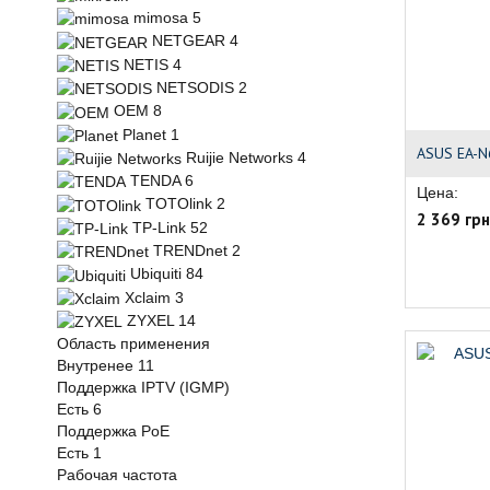
mimosa
5
NETGEAR
4
NETIS
4
NETSODIS
2
OEM
8
Planet
1
ASUS EA-N
Ruijie Networks
4
TENDA
6
Цена:
TOTOlink
2
2 369 грн
TP-Link
52
TRENDnet
2
Ubiquiti
84
Xclaim
3
ZYXEL
14
Область применения
Внутренее
11
Поддержка IPTV (IGMP)
Есть
6
Поддержка PoE
Есть
1
Рабочая частота