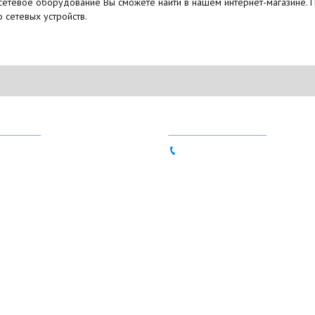
сетевое оборудование Вы сможете найти в нашем интернет-магазине.
 сетевых устройств.
НЫ
КОНТАКТЫ
80-90
063 837-49-72 (Viber, Telegr
86-11
sales@ntools.com.ua
56-15
Понедельник - Пятница
9:00 - 17:00
ул. Оранжерейная, 3