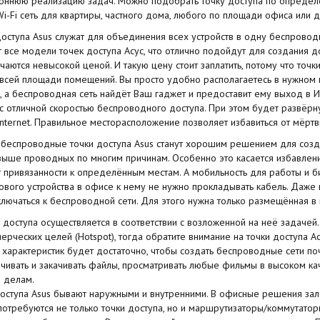
оннюю реализацию задач. Можно подобрать точку доступа по определё
i-Fi сеть для квартиры, частного дома, любого по площади офиса или
 доступа Asus служат для объединения всех устройств в одну беспрово
т все модели точек доступа Асус, что отлично подойдут для создания 
чаются невысокой ценой. И такую цену стоит заплатить, потому что точ
всей площади помещений. Вы просто удобно располагаетесь в нужном 
 а беспроводная сеть найдёт Ваш гаджет и предоставит ему выход в Инт
с отличной скоростью беспроводного доступа. При этом будет развёрнут
Internet. Правильное месторасположение позволяет избавиться от мёртв
 беспроводные точки доступа Asus станут хорошим решением для созд
выше проводных по многим причинам. Особенно это касается избавления
т привязанности к определённым местам. А мобильность для работы и 
ового устройства в офисе к нему не нужно прокладывать кабель. Даже 
лючаться к беспроводной сети. Для этого нужна только размещённая в 
 доступа осуществляется в соответствии с возложенной на неё задачей. 
ерческих целей (Hotspot), тогда обратите внимание на точки доступа А
 характеристик будет достаточно, чтобы создать беспроводные сети по
ачивать и закачивать файлы, просматривать любые фильмы в высоком кач
м делам.
 доступа Asus бывают наружными и внутренними. В офисные решения за
 потребуются не только точки доступа, но и маршрутизаторы/коммутатор