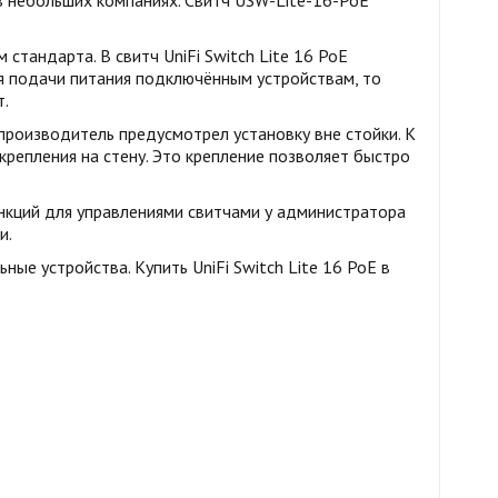
в небольших компаниях. Свитч USW-Lite-16-PoE
тандарта. В свитч UniFi Switch Lite 16 PoE
ся подачи питания подключённым устройствам, то
т.
производитель предусмотрел установку вне стойки. К
крепления на стену. Это крепление позволяет быстро
нкций для управлениями свитчами у администратора
и.
е устройства. Купить UniFi Switch Lite 16 PoE в