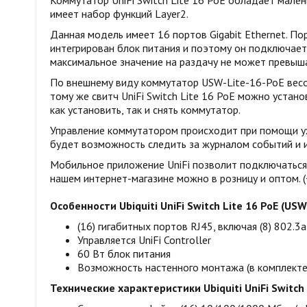
Коммутатор UniFi Switch Lite 16 PoE обладает мале
имеет набор функций Layer2.
Данная модель имеет 16 портов Gigabit Ethernet. По
интегрирован блок питания и поэтому он подключает
максимальное значение на раздачу не может превышат
По внешнему виду коммутатор USW-Lite-16-PoE весом
тому же свитч UniFi Switch Lite 16 PoE можно устан
как установить, так и снять коммутатор.
Управление коммутатором происходит при помощи уж
будет возможность следить за журналом событий и 
Мобильное приложение UniFi позволит подключаться к
нашем интернет-магазине можно в розницу и оптом. (
Особенности
Ubiquiti UniFi Switch Lite 16 PoE (USW
(16) гигабитных портов RJ45, включая (8) 802.3
Управляется UniFi Controller
60 Вт блок питания
Возможность настенного монтажа (в комплекте
Технические характеристики Ubiquiti UniFi Switch 