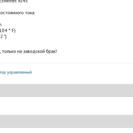
Ethernet RJ45
постоянного тока
h
104 ° F)
2 ")
 только на заводской брак!
тор управляемый