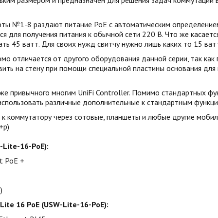
ньким размером и предназначен для решения задач коммутации 
рты №1-8 раздают питание PoE с автоматическим определением с
ся для получения питания к обычной сети 220 В. Что же касает
ь 45 ватт. Для своих нужд свитчу нужно лишь каких то 15 ват
о отличается от другого оборудования данной серии, так как 
овить на стену при помощи специальной пластины основания для 
е привычного многим UniFi Controller. Помимо стандартных фу
использовать различные дополнительные к стандартным функци
 коммутатору через сотовые, планшеты и любые другие мобильны
+р)
-Lite-16-PoE):
at PoE +
)
Lite 16 PoE (USW-Lite-16-PoE):