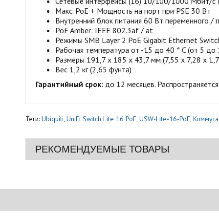
Сетевые интерфейсы (16) 10/100/1000 Мбит/с 
Макс. PoE + Мощность на порт при PSE 30 Вт
Внутренний блок питания 60 Вт переменного / 
PoE Amber: IEEE 802.3af / at
Режимы SMB Layer 2 PoE Gigabit Ethernet Switc
Рабочая температура от -15 до 40 ° C (от 5 до 
Размеры 191,7 х 185 х 43,7 мм (7,55 х 7,28 х 1,7
Вес 1,2 кг (2,65 фунта)
Гарантийный срок:
до 12 месяцев. Распространяется,
Теги:
Ubiquiti
,
UniFi Switch Lite 16 PoE
,
USW-Lite-16-PoE
,
Коммута
РЕКОМЕНДУЕМЫЕ ТОВАРЫ