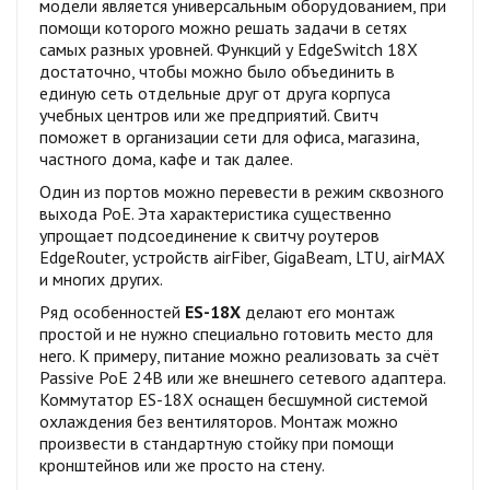
модели является универсальным оборудованием, при
помощи которого можно решать задачи в сетях
самых разных уровней. Функций у EdgeSwitch 18X
достаточно, чтобы можно было объединить в
единую сеть отдельные друг от друга корпуса
учебных центров или же предприятий. Свитч
поможет в организации сети для офиса, магазина,
частного дома, кафе и так далее.
Один из портов можно перевести в режим сквозного
выхода PoE. Эта характеристика существенно
упрощает подсоединение к свитчу роутеров
EdgeRouter, устройств airFiber, GigaBeam, LTU, airMAX
и многих других.
Ряд особенностей
ES-18X
делают его монтаж
простой и не нужно специально готовить место для
него. К примеру, питание можно реализовать за счёт
Passive PoE 24В или же внешнего сетевого адаптера.
Коммутатор ES-18X оснащен бесшумной системой
охлаждения без вентиляторов. Монтаж можно
произвести в стандартную стойку при помощи
кронштейнов или же просто на стену.