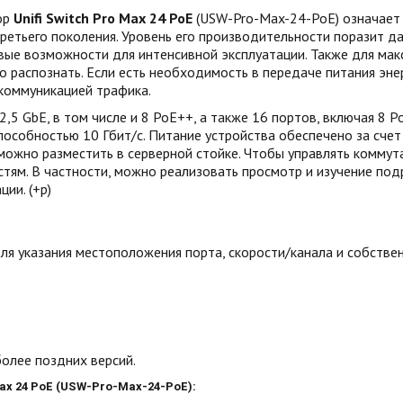
ор
Unifi Switch Pro Max 24 PoE
(USW-Pro-Max-24-PoE) означает 
третьего поколения. Уровень его производительности поразит д
вые возможности для интенсивной эксплуатации. Также для мак
о распознать. Если есть необходимость в передаче питания эн
 коммуникацией трафика.
5 GbE, в том числе и 8 PoE++, а также 16 портов, включая 8 
пособностью 10 Гбит/с. Питание устройства обеспечено за счет
можно разместить в серверной стойке. Чтобы управлять коммута
стям. В частности, можно реализовать просмотр и изучение по
ии. (+р)
для указания местоположения порта, скорости/канала и собств
более поздних версий.
ax 24 PoE (USW-Pro-Max-24-PoE)
: