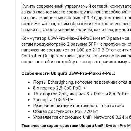
Купить современный управляемый сетевой коммутат
заняло главное место среди группы приспособлений 
питания, мощностью в целых 400 Вт, предоставит но
подсвечиваются, таким образом их можно очень легк
справится с поставленной задачей, как и с надежной
Коммутатор USW-Pro-Max-24-PoE имеет 8 разъемов 2,
сетям предусмотрено 2 разъема SFP+ с пропускной с
напряжение составляет от 100 до 240 В. Этот свитч 
Controller. Он предоставит доступ ко всем возможно
погрешностей и настройку некоторых правил коммутац
Особенности Ubiquiti USW-Pro-Max-24-PoE:
Порты Etherlighting, которые подсвечиваются 
8 x портов 2,5 GbE PoE++
16 x портов GbE, включая 8 x PoE+ и 8 x PoE++
2 x порта 10G SFP+
Резервное питание постоянного тока готово
Общая доступность PoE 720 Вт
Управляется с помощью UniFi Network 8.0.24 и 
Технические характеристики Ubiquiti UniFi Switch
Pro M