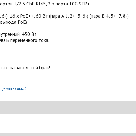
ортов 1/2,5 GbE RJ45, 2 x порта 10G SFP+
), 16 x PoE++, 60 Вт (пара A 1, 2+; 3, 6-) (пара B 4, 5+; 7, 8-)
 выхода PoE)
нутренний, 450 Вт
0 В переменного тока.
лько на заводской брак!
р управляемый