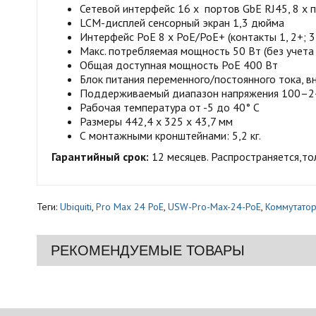
Сетевой интерфейс 16 x портов GbE RJ45, 8 x п
LCM-дисплей сенсорный экран 1,3 дюйма
Интерфейс PoE 8 x PoE/PoE+ (контакты 1, 2+; 3, 6-
Макс. потребляемая мощность 50 Вт (без учета
Общая доступная мощность PoE 400 Вт
Блок питания переменного/постоянного тока, в
Поддерживаемый диапазон напряжения 100–24
Рабочая температура от -5 до 40° C
Размеры 442,4 х 325 х 43,7 мм
С монтажными кронштейнами: 5,2 кг.
Гарантийный срок:
12 месяцев. Распространяется,то
Теги:
Ubiquiti
,
Pro Max 24 PoE
,
USW-Pro-Max-24-PoE
,
Коммутато
РЕКОМЕНДУЕМЫЕ ТОВАРЫ