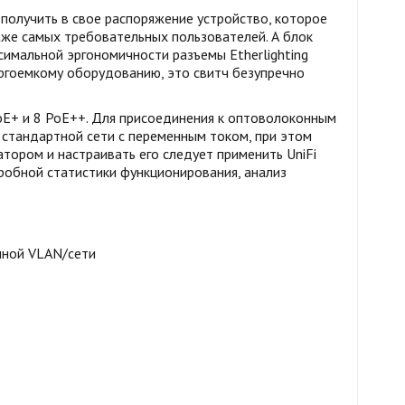
получить в свое распоряжение устройство, которое
аже самых требовательных пользователей. А блок
симальной эргономичности разъемы Etherlighting
ергоемкому оборудованию, это свитч безупречно
PoE+ и 8 PoE++. Для присоединения к оптоволоконным
 стандартной сети с переменным током, при этом
тором и настраивать его следует применить UniFi
дробной статистики функционирования, анализ
енной VLAN/сети