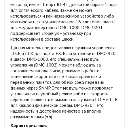
металла, имеет 1 порт RJ-45 для витой пары и 1 порт
для оптического кабеля. Также он может
использоваться и как независимое устройство либо
монтироваться в универсальное 16-слотовое шасси
для медиаконвертеров DMC-1000. DMC-920Т
поддерживает «горячую» установку при
использовании в составе шасси.
Данная модель предоставляют функции управления:
LLCF и LLR для порта FX. Если установить DMC-920Т
в шасси DMC-1000, его специальный модуль
управления (DMC-1002) может наблюдать за
состоянием канала связи, режимам в работе,
значениями скорости и счетчиков принятых и
переданных пакетов для обеих сред передачи
данных через SNMP. Этот модуль также позволяет
устанавливать удобный режим работы, скорость
передачи, включать и выключать функции LLCF и LLR
для каждой физической среды. DMC-920Т это
надежность и достойное качество за вполне
разумные деньги.(
+р
)
Характеристики: