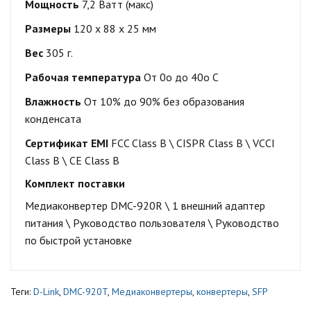
Мощность
7,2 Ватт (макс)
Размеры
120 x 88 x 25 мм
Вес
305 г.
Рабочая температура
От 0o до 40o C
Влажность
От 10% до 90% без образования
конденсата
Сертификат
EMI
FCC Class B \
CISPR Class B \
VCCI
Class B \
CE Class B
Комплект поставки
Медиаконвертер DMC-920R \
1 внешний адаптер
питания \
Руководство пользователя \
Руководство
по быстрой установке
Теги:
D-Link
,
DMC-920T
,
Медиаконвертеры
,
конвертеры
,
SFP