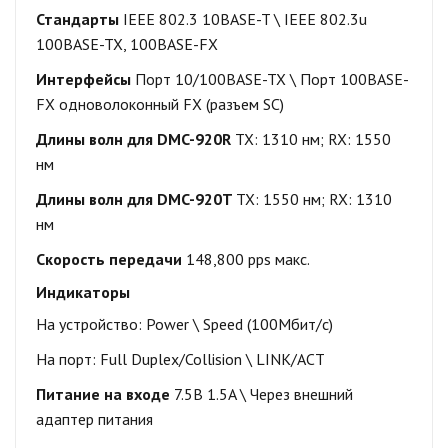
Стандарты
IEEE 802.3 10BASE-T \
IEEE 802.3u
100BASE-TX, 100BASE-FX
Интерфейсы
Порт 10/100BASE-TX \
Порт 100BASE-
FX одноволоконный FX (разъем SC)
Длины волн для DMC-920
R
TX: 1310 нм; RX: 1550
нм
Длины волн для DMC-920T
TX: 1550 нм; RX: 1310
нм
Скорость передачи
148,800 pps макс.
Индикаторы
На устройство:
Power \
Speed (100Mбит/с)
На порт:
Full Duplex/Collision \
LINK/ACT
Питание на входе
7.5В 1.5A \
Через внешний
адаптер питания