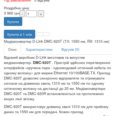
Під замовлення
0 відгуків
Роздрібна ціна:
3 960 грн
Купити
Купити в 1 клік
Медіаконвертер D-Link DMC-920T (ТХ: 1550 нм, RX: 1310 нм)
Опис
Характеристики
Відгуків (0)
Відомий виробник D-Link виготовив та випустив
медіаконвертер.
DMC-920Т
. Пристрій здійснює перетворення
інтерфейсів «кручена пара - одномодовий оптичний кабель по
одному волокну» для мереж Ethernet 10/100BASE-TX. Прилад
DMC-920Т дозволяє синхронно відправляти та отримувати
сигнали на довжинах хвиль 1310 нм та 1550 нм по одному
оптичному волокну на дистанції до 20 км. Медіаконвертери
DMC-920Т та DMC-920R встановлюються на протилежних
кінцях лінії зв'язку.
DMC-920T використовує довжину хвилі 1310 нм для прийому
даних та 1550 нм для передачі. Кожен прилад