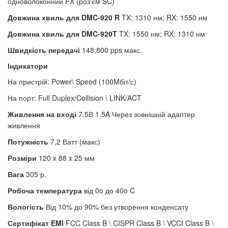
одноволоконний FX (роз'єм SC)
Довжина хвиль для DMC-920
R
TX: 1310 нм; RX: 1550 нм
Довжина хвиль для DMC-920T
TX: 1550 нм; RX: 1310 нм
Швидкість передачі
148,800 pps макс.
Індикатори
На пристрій:
Power\
Speed (100Mбіт/с)
На порт:
Full Duplex/Collision \
LINK/ACT
Живлення на вході
7.5В 1.5A
Через зовнішній адаптер
живлення
Потужність
7,2 Ватт (макс)
Розміри
120 x 88 x 25 мм
Вага
305 р.
Робоча температура
від 0o до 40o C
Вологість
Від 10% до 90% без утворення конденсату
Сертифікат
EMI
FCC Class B \
CISPR Class B \
VCCI Class B \