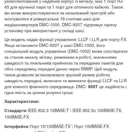
укомплектований у надійний корпус із металу, має 1 порт RJ-
45 для крученої пари та 1 порт для оптичного кабелю. Також
він може використовуватися як незалежний пристрій або
монтуватися в універсальне 16-слотове шасі для
медіаконвертерів DMC-1000. DMC-920Т підтримує гарячу
установку при використанні у складі шасі.
Ця модель надає функції управління: LLCF і LLR для порту FX.
Якщо встановити DMC-920Т у шасі DMC-1000, його
спеціальний модуль управління (DMC-1002) може спостерігати
за станом каналу зв'язку, режимами в роботі, значеннями
швидкості та лічильників прийнятих та переданих пакетів для
обох середовищ передачі даних через SNMP. Цей модуль
також дозволяє встановлювати зручний режим роботи,
швидкість передачі, включати та вимикати функції LLCF та LLR
для кожного фізичного середовища. DMC-
920Т
це надійність і
гідна якість за цілком розумні гроші.
Характеристики:
Стандарти
IEEE 802.3 10BASE-T \
IEEE 802.3u 100BASE-TX,
100BASE-FX
Інтерфейси
Порт 10/100BASE-TX \
Порт 100BASE-FX