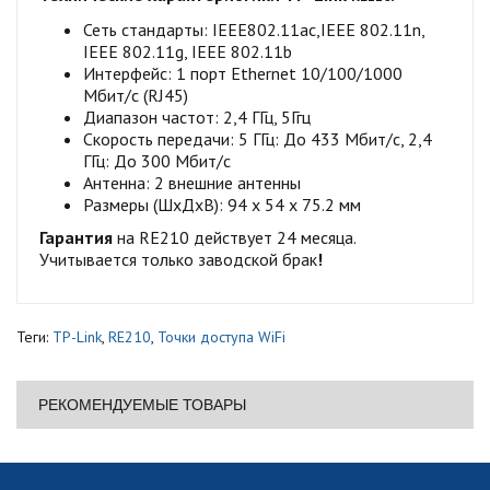
Сеть стандарты: IEEE802.11ac,IEEE 802.11n,
IEEE 802.11g, IEEE 802.11b
Интерфейс: 1 порт Ethernet 10/100/1000
Мбит/с (RJ45)
Диапазон частот: 2,4 ГГц, 5Ггц
Скороcть передачи: 5 ГГц: До 433 Мбит/с, 2,4
ГГц: До 300 Мбит/с
Антенна: 2 внешние антенны
Размеры (ШхДхВ): 94 x 54 x 75.2 мм
Гарантия
на RE210 действует 24 месяца.
Учитывается только заводской брак
!
Теги:
TP-Link
,
RE210
,
Точки доступа WiFi
РЕКОМЕНДУЕМЫЕ ТОВАРЫ