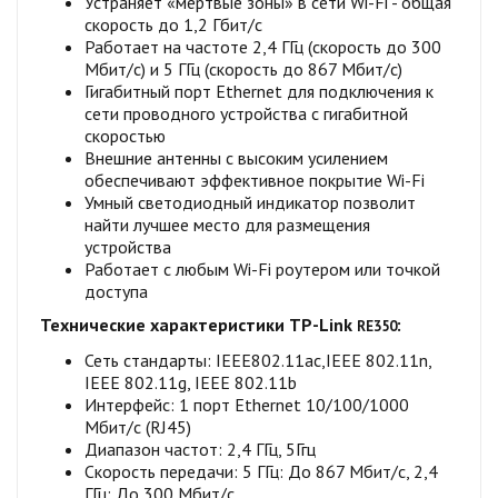
Устраняет «мёртвые зоны» в сети Wi-Fi - общая
скорость до 1,2 Гбит/с
Работает на частоте 2,4 ГГц (скорость до 300
Мбит/с) и 5 ГГц (скорость до 867 Мбит/с)
Гигабитный порт Ethernet для подключения к
сети проводного устройства с гигабитной
скоростью
Внешние антенны с высоким усилением
обеспечивают эффективное покрытие Wi-Fi
Умный светодиодный индикатор позволит
найти лучшее место для размещения
устройства
Работает с любым Wi-Fi роутером или точкой
доступа
Технические характеристики
TP-Link
:
RE350
Сеть стандарты: IEEE802.11ac,IEEE 802.11n,
IEEE 802.11g, IEEE 802.11b
Интерфейс: 1 порт Ethernet 10/100/1000
Мбит/с (RJ45)
Диапазон частот: 2,4 ГГц, 5Ггц
Скороcть передачи: 5 ГГц: До 867 Мбит/с, 2,4
ГГц: До 300 Мбит/с