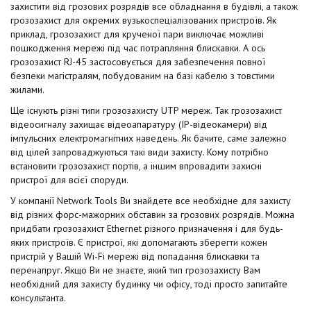
захистити від грозових розрядів все обладнання в будівлі, а також
грозозахист для окремих вузькоспеціалізованих пристроїв. Як
приклад, грозозахист для крученої пари виключає можливі
пошкодження мережі під час потрапляння блискавки. А ось
грозозахист RJ-45 застосовується для забезпечення повної
безпеки магістралям, побудованим на базі кабелю з товстими
жилами.
Ще існують різні типи грозозахисту UTP мереж. Так грозозахист
відеосигналу захищає відеоапаратуру (IP-відеокамери) від
імпульсних електромагнітних наведень. Як бачите, саме залежно
від цілей запроваджуються такі види захисту. Кому потрібно
встановити грозозахист портів, а іншим впровадити захисні
пристрої для всієї споруди.
У компанії Network Tools Ви знайдете все необхідне для захисту
від різних форс-мажорних обставин за грозових розрядів. Можна
придбати грозозахист Ethernet різного призначення і для будь-
яких пристроїв. Є пристрої, які допомагають зберегти кожен
пристрій у Вашій Wi-Fi мережі від попадання блискавки та
перенапруг. Якщо Ви не знаєте, який тип грозозахисту Вам
необхідний для захисту будинку чи офісу, тоді просто запитайте
консультанта.