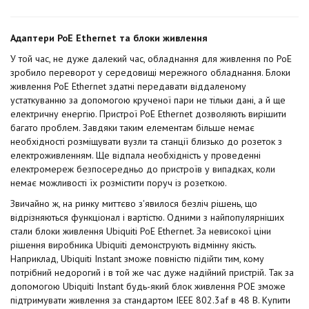
Адаптери
PoE Ethernet та блоки живлення
У той час, не дуже далекий час, обладнання для живлення по PoE
зробило переворот у середовищі мережного обладнання. Блоки
живлення PoE Ethernet здатні передавати віддаленому
устаткуванню за допомогою крученої пари не тільки дані, а й ще
електричну енергію. Пристрої PoE Ethernet дозволяють вирішити
багато проблем. Завдяки таким елементам більше немає
необхідності розміщувати вузли та станції близько до розеток з
електроживленням. Ще відпала необхідність у проведенні
електромереж безпосередньо до пристроїв у випадках, коли
немає можливості їх розмістити поруч із розеткою.
Звичайно ж, на ринку миттєво з'явилося безліч рішень, що
відрізняються функціонал і вартістю. Одними з найпопулярніших
стали блоки живлення Ubiquiti PoE Ethernet. За невисокої ціни
рішення виробника Ubiquiti демонструють відмінну якість.
Наприклад, Ubiquiti Instant зможе повністю підійти тим, кому
потрібний недорогий і в той же час дуже надійний пристрій. Так за
допомогою Ubiquiti Instant будь-який блок живлення POE зможе
підтримувати живлення за стандартом IEEE 802.3af в 48 В. Купити