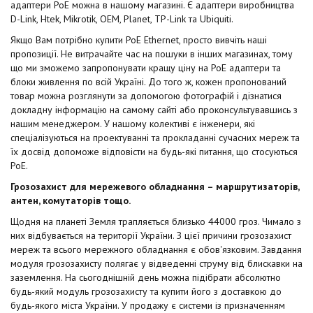
адаптери PoE можна в нашому магазині. Є адаптери виробництва
D-Link, Htek, Mikrotik, OEM, Planet, TP-Link та Ubiquiti.
Якщо Вам потрібно купити PoE Ethernet, просто вивчіть наші
пропозиції. Не витрачайте час на пошуки в інших магазинах, тому
що ми зможемо запропонувати кращу ціну на PoE адаптери та
блоки живлення по всій Україні. До того ж, кожен пропонований
товар можна розглянути за допомогою фотографій і дізнатися
докладну інформацію на самому сайті або проконсультувавшись з
нашим менеджером. У нашому колективі є інженери, які
спеціалізуються на проектуванні та прокладанні сучасних мереж та
їх досвід допоможе відповісти на будь-які питання, що стосуються
PoE.
Грозозахист для мережевого обладнання – маршрутизаторів,
антен, комутаторів тощо.
Щодня на планеті Земля трапляється близько 44000 гроз. Чимало з
них відбувається на території України. З цієї причини грозозахист
мереж та всього мережного обладнання є обов'язковим. Завдання
модуля грозозахисту полягає у відведенні струму від блискавки на
заземлення. На сьогоднішній день можна підібрати абсолютно
будь-який модуль грозозахисту та купити його з доставкою до
будь-якого міста України. У продажу є системи із призначенням