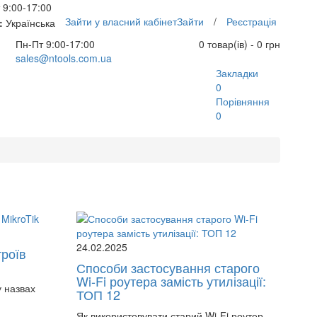
 9:00-17:00
Зайти у власний кабінет
Зайти
/
Реєстрація
:
Українська
Пн-Пт 9:00-17:00
0 товар(ів) - 0 грн
sales@ntools.com.ua
Закладки
0
Порівняння
0
24.02.2025
роїв
Способи застосування старого
Wi-Fi роутера замість утилізації:
 назвах
ТОП 12
Як використовувати старий Wi-Fi роутер