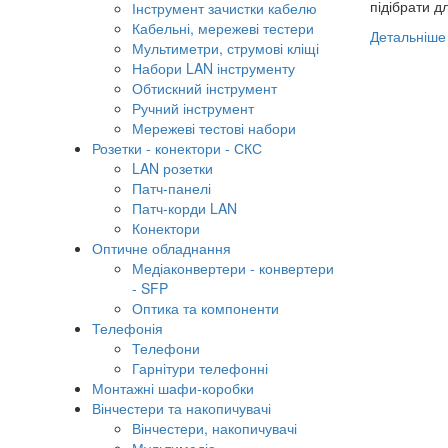
підібрати дл
Інструмент зачистки кабелю
Кабельні, мережеві тестери
Детальніше
Мультиметри, струмові кліщі
Набори LAN інструменту
Обтискний інструмент
Ручний інструмент
Мережеві тестові набори
Розетки - конектори - СКС
LAN розетки
Патч-панелі
Патч-корди LAN
Конектори
Оптичне обладнання
Медіаконвертери - конвертери
- SFP
Оптика та компоненти
Телефонія
Телефони
Гарнітури телефонні
Монтажні шафи-коробки
Вінчестери та накопичувачі
Вінчестери, накопичувачі