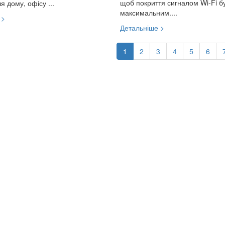
щоб покриття сигналом Wi-Fi б
я дому, офісу ...
максимальним....
 >
Детальніше >
1
2
3
4
5
6