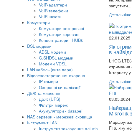
VoIP-адаптери
запустити...
VoIP-телефони
Детальніше
VoIP-шлюзи
Комутатори
Комутатори некеровані
Комутатори керовані
22.01.2025
Концентратори - HUBs
Як отрим
DSL модеми
в найвід
ADSL модеми
G.SHDSL модеми
LHGG LTE6 
Модеми VDSL
отримання с
LAN кабель (вита пара)
Інтернету у
Відеоспостереження-охорона
IP-камери
Детальніше
Охоронні сигналізації
ДБЖ та живлення
ДБЖ (UPS)
03.05.2024
Фільтри мережі
Найкращі
Акумулятори - батареї
MikroTik з
NAS сервери - мережеві сховища
Маршрутизат
Інструмент LAN
Fi 6. Яку мо
Інструмент закладення плінтів