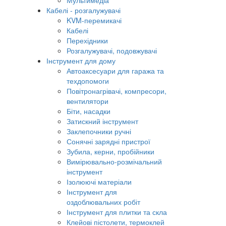
Мультимедіа
Кабелі - розгалужувачі
KVM-перемикачі
Кабелі
Перехідники
Розгалужувачі, подовжувачі
Інструмент для дому
Автоаксесуари для гаража та
техдопомоги
Повітронагрівачі, компресори,
вентилятори
Біти, насадки
Затискний інструмент
Заклепочники ручні
Сонячні зарядні пристрої
Зубила, керни, пробійники
Вимірювально-розмічальний
інструмент
Ізолюючі матеріали
Інструмент для
оздоблювальних робіт
Інструмент для плитки та скла
Клейові пістолети, термоклей