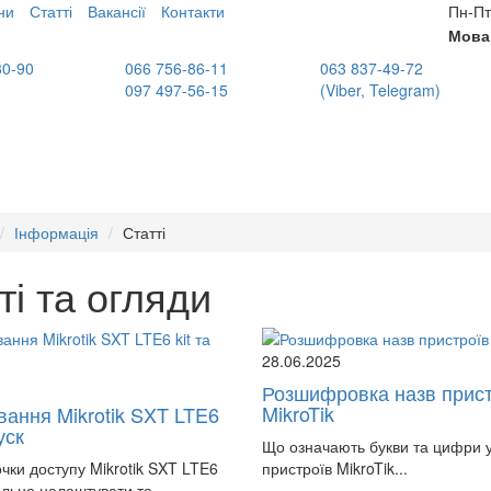
ни
Статті
Вакансії
Контакти
Пн-Пт
Мова
80-90
066 756-86-11
063 837-49-72
097 497-56-15
(Viber, Telegram)
Інформація
Статті
ті та огляди
28.06.2025
Розшифровка назв прист
MikroTik
ання Mikrotik SXT LTE6
уск
Що означають букви та цифри у
чки доступу Mikrotik SXT LTE6
пристроїв MikroTik...
вильно налаштувати та