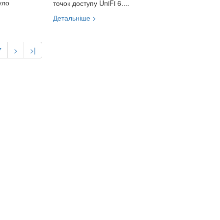
уло
точок доступу UniFi 6....
Детальніше >
7
>
>|