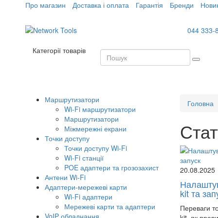
Про магазин
Доставка і оплата
Гарантія
Бренди
Нови
044 333-
Категорії товарів
Маршрутизатори
Головна
Wi-Fi маршрутизатори
Маршрутизатори
Стат
Міжмережні екрани
Точки доступу
Точки доступу Wi-Fi
Wi-Fi станції
POE адаптери та грозозахист
20.08.2025
Антени Wi-Fi
Налаштув
Адаптери-мережеві карти
kit та зап
Wi-Fi адаптери
Мережеві карти та адаптери
Переваги то
VoIP обладнання
kit, як пра