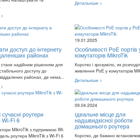
Детальніше >
.
 >
19.01.2025
ати доступ до інтернету
Особливості PoE портів 
даленіших районах
комутаторів MikroTik
стане надійним рішенням для
Коротко і зрозуміло, як розподі
табільного доступу до
живлення PoE у комутаторів Mikr
 віддалених районах, де нема...
Детальніше >
 >
09.04.2024
 сучасні роутери
Ідеальне місце для
 Wi-Fi 6
надшвидкісної роботи
домашнього роутера
ори MikroTik з підтримкою Wi-
Коротко, де бажано встановлюв
дель роутера MikroTik з Wi-Fi 6