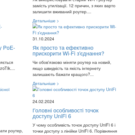
замість утилізації. 12 причин, з яких варто
залишити вживаний роутер....
Детальніше >
31.10.2024
у PoE-
Як просто та ефективно
прискорити Wi-Fi з'єднання?
ляється
Чи обов'язково міняти роутер на новий,
oTik....
якщо швидкість та якість інтернету
залишають бажати кращого?...
Детальніше >
24.02.2024
Головні особливості точок
доступу UniFi 6
У чому особливість точок доступу UniFi 6 і
ати роутер,
точки доступу з лінійки UniFi 6. Порівняння