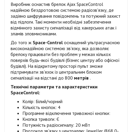
Виробник оснастив брелок Ajax SpaceControl
надійною бездротовою системою радіозв'язку, де
задіяно шифрування повідомлень та потужний захист
від підлоги. Такі моменти необхідні забезпечення
відмінного захисту сигналізації від хакерських атак і
зламів зловмисниками.
До того ж
Space-Control
оснащений ультрасучасною
високонадійною системою зв'язку, яка дозволяє
брелоку працювати без проблем у межах кількох
поверхів будь-якої будівлі (бізнес центру або офісної
будівлі). На відкритому просторі пульт зможе
підтримувати зв'язок із центральним блоком
сигналізації на відстані до 800
метрів
.
Технічні параметри та характеристики
SpaceControl:
Колір: Білий/чорний
Кількість кнопок: 4
Програмне відключення тривожної кнопки:
Кнопка тривоги: Є
Потужність радіосигналу: 20 мВт
Протокол зв'язку з централлю: Jeweller (868,0-