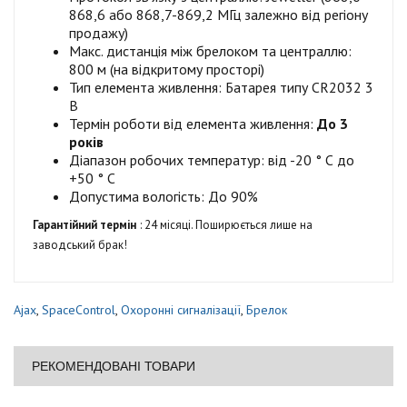
868,6 або 868,7-869,2 МГц залежно від регіону
продажу)
Макс. дистанція між брелоком та централлю:
800 м (на відкритому просторі)
Тип елемента живлення: Батарея типу CR2032 3
В
Термін роботи від елемента живлення:
До 3
років
Діапазон робочих температур: від -20 ° С до
+50 ° С
Допустима вологість: До 90%
Гарантійний термін
: 24 місяці. Поширюється лише на
заводський брак!
Ajax
,
SpaceControl
,
Охоронні сигналізації
,
Брелок
РЕКОМЕНДОВАНІ ТОВАРИ