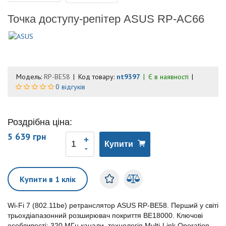
Точка доступу-репітер ASUS RP-AC66
Модель:
RP-BE58
Код товару:
nt9397
Є в наявності
0 відгуків
Роздрібна ціна:
5 639 грн
Купити
Купити в 1 клік
Wi-Fi 7 (802.11be) ретранслятор ASUS RP-BE58. Перший у світі
трьохдіапазонний розширювач покриття BE18000. Ключові
особливості: 320 МГц канали, технологія Multi-Link Operation