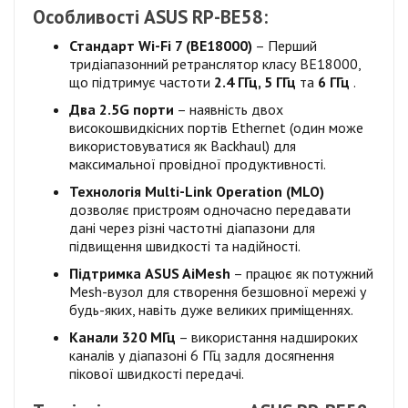
Особливості ASUS RP-BE58:
Стандарт Wi-Fi 7 (BE18000)
– Перший
тридіапазонний ретранслятор класу BE18000,
що підтримує частоти
2.4 ГГц, 5 ГГц
та
6 ГГц
.
Два 2.5G порти
– наявність двох
високошвидкісних портів Ethernet (один може
використовуватися як Backhaul) для
максимальної провідної продуктивності.
Технологія Multi-Link Operation (MLO)
дозволяє пристроям одночасно передавати
дані через різні частотні діапазони для
підвищення швидкості та надійності.
Підтримка ASUS AiMesh
– працює як потужний
Mesh-вузол для створення безшовної мережі у
будь-яких, навіть дуже великих приміщеннях.
Канали 320 МГц
– використання надшироких
каналів у діапазоні 6 ГГц задля досягнення
пікової швидкості передачі.