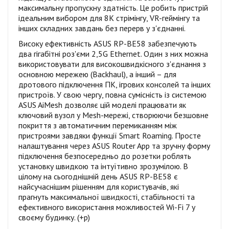
максимальну пропускну здатність. Це робить пристрій
ідеальним вибором для 8K стрімінгу, VR-геймінгу та
інших складних завдань без перерв у з'єднанні.
Високу ефективність ASUS RP-BE58 забезпечують
два гігабітні роз'єми 2,5G Ethernet. Один з них можна
використовувати для високошвидкісного з'єднання з
основною мережею (Backhaul), а інший – для
дротового підключення ПК, ігрових консолей та інших
пристроїв. У свою чергу, повна сумісність із системою
ASUS AiMesh дозволяє цій моделі працювати як
ключовий вузол у Mesh-мережі, створюючи безшовне
покриття з автоматичним перемиканням між
пристроями завдяки функції Smart Roaming. Просте
налаштування через ASUS Router App та зручну форму
підключення безпосередньо до розетки роблять
установку швидкою та інтуїтивно зрозумілою. В
цілому на сьогоднішній день ASUS RP-BE58 є
найсучаснішим рішенням для користувачів, які
прагнуть максимальної швидкості, стабільності та
ефективного використання можливостей Wi-Fi 7 у
своєму будинку. (+р)