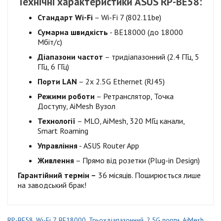
Технічні характеристики ASUS RP-BE58:
Стандарт Wi-Fi
– Wi-Fi 7 (802.11be)
Сумарна швидкість
- BE18000 (до 18000
Мбіт/с)
Діапазони частот
– тридіапазонний (2.4 ГГц, 5
ГГц, 6 ГГц)
Порти LAN
– 2x 2.5G Ethernet (RJ45)
Режими роботи
– Ретранслятор, Точка
Доступу, AiMesh Вузол
Технології
– MLO, AiMesh, 320 МГц канали,
Smart Roaming
Управління
- ASUS Router App
Живлення
– Прямо від розетки (Plug-in Design)
Гарантійний термін –
36 місяців. Поширюється лише
на заводський брак!
RP-BE58
,
Wi-Fi 7
,
BE18000
,
Трьохдіапазонний
,
2.5G порти
,
AiMesh