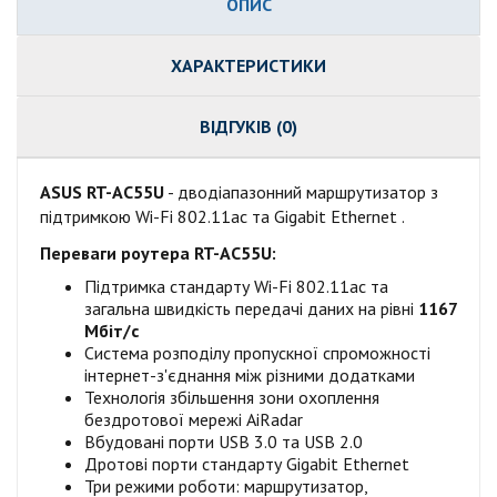
ОПИС
ХАРАКТЕРИСТИКИ
ВІДГУКІВ (0)
ASUS RT-AC55U
- дводіапазонний маршрутизатор з
підтримкою Wi-Fi 802.11ac та Gigabit Ethernet
.
Переваги роутера RT-AC55U:
Підтримка стандарту Wi-Fi 802.11ac та
загальна швидкість передачі даних на рівні
1167
Мбіт/с
Система розподілу пропускної спроможності
інтернет-з'єднання між різними додатками
Технологія збільшення зони охоплення
бездротової мережі AiRadar
Вбудовані порти USB 3.0 та USB 2.0
Дротові порти стандарту Gigabit Ethernet
Три режими роботи: маршрутизатор,