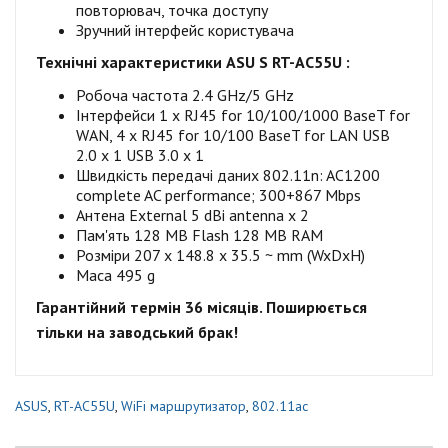
повторювач, точка доступу
Зручний інтерфейс користувача
Технічні характеристики
ASU
S
RT-AC55U
:
Робоча частота 2.4 GHz/5 GHz
Інтерфейси 1 x RJ45 for 10/100/1000 BaseT for
WAN, 4 x RJ45 for 10/100 BaseT for LAN USB
2.0 x 1 USB 3.0 x 1
Швидкість передачі даних 802.11n: AC1200
complete AC performance; 300+867 Mbps
Антена External 5 dBi antenna x 2
Пам'ять 128 MB Flash 128 MB RAM
Розміри 207 x 148.8 x 35.5 ~ mm (WxDxH)
Маса 495 g
Гарантійний термін 36 місяців. Поширюється
тільки на заводський брак!
ASUS
,
RT-AC55U
,
WiFi маршрутизатор
,
802.11ac