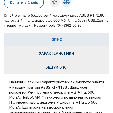
Купити в 1 клік
Купуйте вигідно бездротовий маршрутизатор ASUS RT-N18U,
частота 2,4 ГГц, швидкість до 600 Мбіт/с, на борту USBx2шт - в
інтернет-магазині NetworkTools (044)362-80-95
ОПИС
ХАРАКТЕРИСТИКИ
ВІДГУКІВ (0)
Найновіші технічні характеристики ви зможете знайти
у маршрутизаторі
ASUS RT-N18U
. Швидкісні
показники Wi-Fi рутера становлять – 2,4 ГГц, 600
Мбіт/с. TurboQAM™ технологія розширила потенціал
П.С. мережі, що функціонує у широті 2,4 ГГц до 600
Мбіт/с. Що вказує на вдосконалення
загальноприйнятих пристроїв N-покоління та досягає