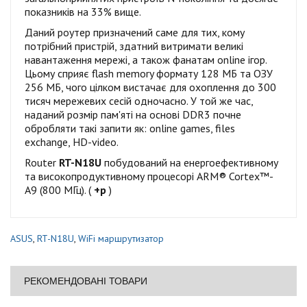
показників на 33% вище.
Даний роутер призначений саме для тих, кому
потрібний пристрій, здатний витримати великі
навантаження мережі, а також фанатам online ігор.
Цьому сприяє flash memory формату 128 МБ та ОЗУ
256 МБ, чого цілком вистачає для охоплення до 300
тисяч мережевих сесій одночасно. У той же час,
наданий розмір пам'яті на основі DDR3 почне
обробляти такі запити як: online games, files
exchange, HD-video.
Router
RT-N18U
побудований на енергоефективному
та високопродуктивному процесорі ARM® Cortex™-
A9 (800 МГц). (
+р
)
ASUS
,
RT-N18U
,
WiFi маршрутизатор
РЕКОМЕНДОВАНІ ТОВАРИ