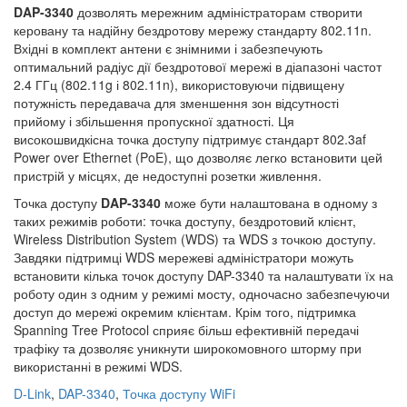
DAP-3340
дозволять мережним адміністраторам створити
керовану та надійну бездротову мережу стандарту 802.11n.
Вхідні в комплект антени є знімними і забезпечують
оптимальний радіус дії бездротової мережі в діапазоні частот
2.4 ГГц (802.11g і 802.11n), використовуючи підвищену
потужність передавача для зменшення зон відсутності
прийому і збільшення пропускної здатності. Ця
високошвидкісна точка доступу підтримує стандарт 802.3af
Power over Ethernet (PoE), що дозволяє легко встановити цей
пристрій у місцях, де недоступні розетки живлення.
Точка доступу
DAP-3340
може бути налаштована в одному з
таких режимів роботи: точка доступу, бездротовий клієнт,
Wireless Distribution System (WDS) та WDS з точкою доступу.
Завдяки підтримці WDS мережеві адміністратори можуть
встановити кілька точок доступу DAP-3340 та налаштувати їх на
роботу один з одним у режимі мосту, одночасно забезпечуючи
доступ до мережі окремим клієнтам. Крім того, підтримка
Spanning Tree Protocol сприяє більш ефективній передачі
трафіку та дозволяє уникнути широкомовного шторму при
використанні в режимі WDS.
D-Link
,
DAP-3340
,
Точка доступу WiFi