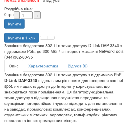
Немає в наявності
0 відгуків
Роздрібна ціна:
0 грн
Купити
Купити в 1 клік
Зовнішня бездротова 802.11n точка доступу D-Link DAP-3340 з
підтримкою PoE, до 300 Мбіт/-в інтернет-магазині NetworkTools
(044)362-80-95
Опис
Характеристики
Відгуків (0)
Зовнішня бездротова 802.11n точка доступу з підтримкою PoE
D-Link DAP-3340
є ідеальним рішенням для створення зон hot
spot, які надають доступ до Інтернету користувачам, що
знаходяться поза приміщенням. Ця багатофункціональна
точка доступу з підвищеною потужністю передавача та
функціями погодостійкості чудово підходить для встановлення
на заводах, промислових комплексах, конференц-залах,
студентських містечках, аеропортах, гольф-клубах, річкових
вокзалах та інших громадських місцях.