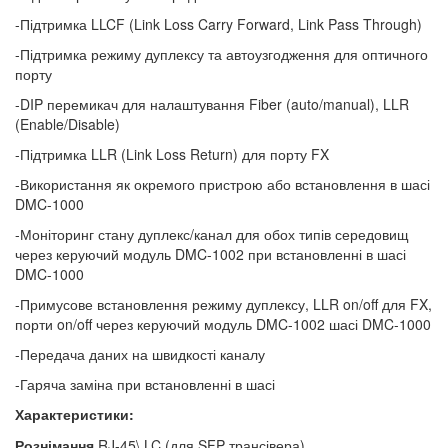
-Підтримка LLCF (Link Loss Carry Forward, Link Pass Through)
-Підтримка режиму дуплексу та автоузгодження для оптичного
порту
-DIP перемикач для налаштування Fiber (auto/manual), LLR
(Enable/Disable)
-Підтримка LLR (Link Loss Return) для порту FX
-Використання як окремого пристрою або встановлення в шасі
DMC-1000
-Моніторинг стану дуплекс/канал для обох типів середовищ
через керуючий модуль DMC-1002 при встановленні в шасі
DMC-1000
-Примусове встановлення режиму дуплексу, LLR on/off для FX,
порти on/off через керуючий модуль DMC-1002 шасі DMC-1000
-Передача даних на швидкості каналу
-Гаряча заміна при встановленні в шасі
Характеристики:
Рознімання
RJ-45\
LC (для SFP трансівера)