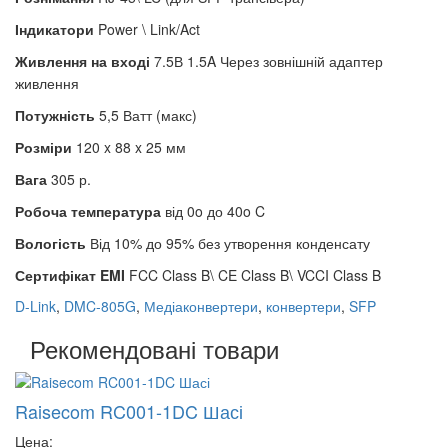
Індикатори
Power \
Link/Act
Живлення на вході
7.5В 1.5A
Через зовнішній адаптер
живлення
Потужність
5,5 Ватт (макс)
Розміри
120 x 88 x 25 мм
Вага
305 р.
Робоча температура
від 0o до 40o C
Вологість
Від 10% до 95% без утворення конденсату
Сертифікат
EMI
FCC Class B\
CE Class B\
VCCI Class B
D-Link
,
DMC-805G
,
Медіаконвертери
,
конвертери
,
SFP
Рекомендовані товари
Raisecom RC001-1DC Шасі
Цена: