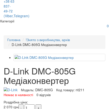
+38 63
837-
49-72
(Viber,Telegram)
Категорії
0
Головна
!Знято з виробництва, архів
D-Link DMC-805G Медіаконвертер
D-Link DMC-805G
Медіаконвертер
Модель:
DMC-805G
Код товару:
nt211
Немає в наявності
0 відгуків
Роздрібна ціна:
2 070 грн