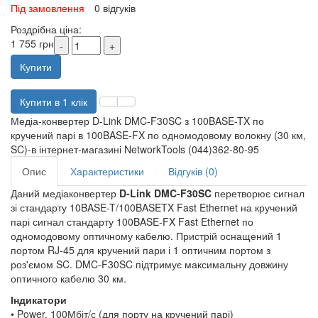
Під замовлення
0 відгуків
Роздрібна ціна:
1 755 грн
Купити
Купити в 1 клік
Медіа-конвертер D-Link DMC-F30SC з 100BASE-TX по
кручений парі в 100BASE-FX по одномодовому волокну (30 км,
SC)-в інтернет-магазині NetworkTools (044)362-80-95
Опис
Характеристики
Відгуків (0)
Даний медіаконвертер
D-Link DMC-F30SC
перетворює сигнал
зі стандарту 10BASE-T/100BASETX Fast Ethernet на кручений
парі сигнал стандарту 100BASE-FX Fast Ethernet по
одномодовому оптичному кабелю. Пристрій оснащений 1
портом RJ-45 для кручений пари і 1 оптичним портом з
роз'ємом SC. DMC-F30SC підтримує максимальну довжину
оптичного кабелю 30 км.
Індикатори
• Power, 100Мбіт/с (для порту на кручений парі)