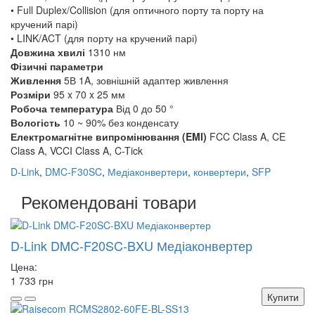
• Full Duplex/Collision (для оптичного порту та порту на
кручений парі)
• LINK/ACT (для порту на кручений парі)
Довжина хвилі
1310 нм
Фізичні параметри
Живлення
5В 1A, зовнішній адаптер живлення
Розміри
95 x 70 x 25 мм
Робоча температура
Від 0 до 50 °
Вологість
10 ~ 90% без конденсату
Електромагнітне випромінювання (EMI)
FCC Class A, CE
Class A, VCCI Class A, C-Tick
D-Link
,
DMC-F30SC
,
Медіаконвертери
,
конвертери
,
SFP
Рекомендовані товари
D-Link DMC-F20SC-BXU Медіаконвертер
Цена:
1 733 грн
Купити