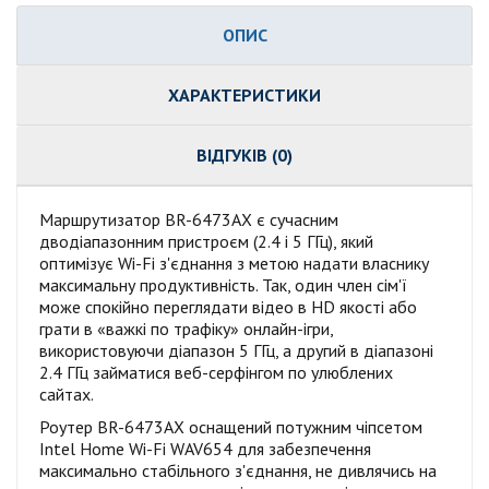
ОПИС
ХАРАКТЕРИСТИКИ
ВІДГУКІВ (0)
Маршрутизатор BR-6473AX є сучасним
дводіапазонним пристроєм (2.4 і 5 ГГц), який
оптимізує Wi-Fi з'єднання з метою надати власнику
максимальну продуктивність. Так, один член сім'ї
може спокійно переглядати відео в HD якості або
грати в «важкі по трафіку» онлайн-ігри,
використовуючи діапазон 5 ГГц, а другий в діапазоні
2.4 ГГц займатися веб-серфінгом по улюблених
сайтах.
Роутер BR-6473AX оснащений потужним чіпсетом
Intel Home Wi-Fi WAV654 для забезпечення
максимально стабільного з'єднання, не дивлячись на