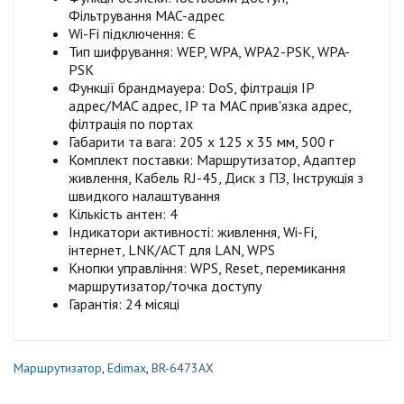
Фільтрування MAC-адрес
Wi-Fi підключення: Є
Тип шифрування: WEP, WPA, WPA2-PSK, WPA-
PSK
Функції брандмауера: DoS, філтрація IP
адрес/MAC адрес, IP та MAC прив'язка адрес,
філтрація по портах
Габарити та вага: 205 x 125 x 35 мм, 500 г
Комплект поставки: Маршрутизатор, Адаптер
живлення, Кабель RJ-45, Диск з ПЗ, Інструкція з
швидкого налаштування
Кількість антен: 4
Індикатори активності: живлення, Wi-Fi,
інтернет, LNK/ACT для LAN, WPS
Кнопки управління: WPS, Reset, перемикання
маршрутизатор/точка доступу
Гарантія: 24 місяці
Маршрутизатор
,
Edimax
,
BR-6473AX