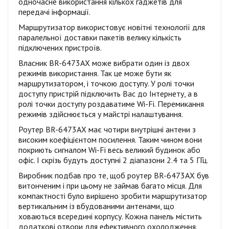
одночасне використання кількох гаджетів для
передачі інформації.
Маршрутизатор використовує новітні технології для
паралельної доставки пакетів велику кількість
підключених пристроїв.
Власник BR-6473AX може вибрати один із двох
режимів використання. Так це може бути як
маршрутизатором, і точкою доступу. У ролі точки
доступу пристрій підключить Вас до Інтернету, а в
ролі точки доступу роздаватиме Wi-Fi. Перемикання
режимів здійснюється у майстрі налаштування.
Роутер BR-6473AX має чотири внутрішні антени з
високим коефіцієнтом посилення. Таким чином вони
покриють сигналом Wi-Fi весь великий будинок або
офіс. І скрізь будуть доступні 2 діапазони 2.4 та 5 ГГц.
Виробник подбав про те, щоб роутер BR-6473AX був
витонченим і при цьому не займав багато місця. Для
компактності було вирішено зробити маршрутизатор
вертикальним із вбудованими антенами, що
ховаються всередині корпусу. Кожна панель містить
додаткові отвори для ефективного охолодження.