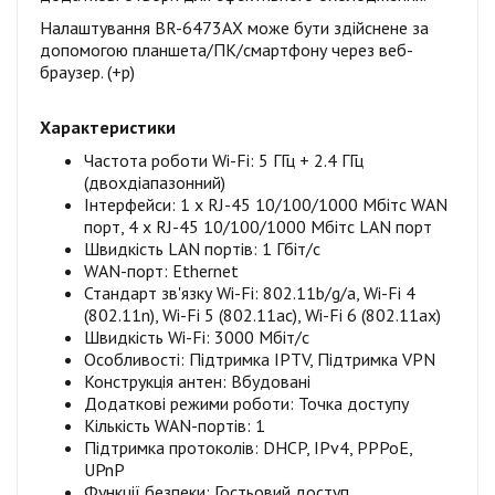
Налаштування BR-6473AX може бути здійснене за
допомогою планшета/ПК/смартфону через веб-
браузер. (+р)
Характеристики
Частота роботи Wi-Fi: 5 ГГц + 2.4 ГГц
(двохдіапазонний)
Інтерфейси: 1 x RJ-45 10/100/1000 Мбітс WAN
порт, 4 x RJ-45 10/100/1000 Мбітс LAN порт
Швидкість LAN портів: 1 Гбіт/с
WAN-порт: Ethernet
Стандарт зв'язку Wi-Fi: 802.11b/g/a, Wi-Fi 4
(802.11n), Wi-Fi 5 (802.11ac), Wi-Fi 6 (802.11ax)
Швидкість Wi-Fi: 3000 Мбіт/с
Особливості: Підтримка IPTV, Підтримка VPN
Конструкція антен: Вбудовані
Додаткові режими роботи: Точка доступу
Кількість WAN-портів: 1
Підтримка протоколів: DHCP, IPv4, PPPoE,
UPnP
Функції безпеки: Гостьовий доступ,