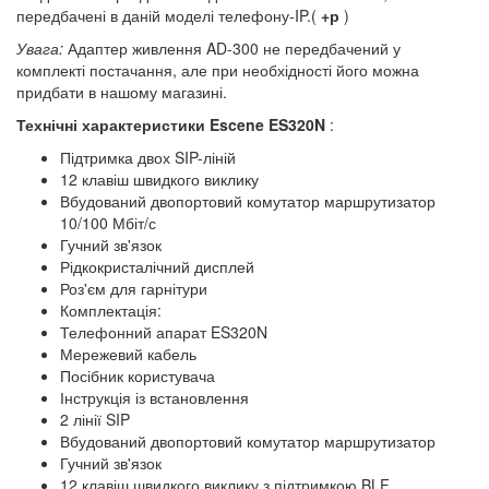
передбачені в даній моделі телефону-IP.(
+р
)
Увага:
Адаптер живлення AD-300 не передбачений у
комплекті постачання, але при необхідності його можна
придбати в нашому магазині.
Технічні характеристики Escene ES320N
:
Підтримка двох SIP-ліній
12 клавіш швидкого виклику
Вбудований двопортовий комутатор маршрутизатор
10/100 Мбіт/с
Гучний зв'язок
Рідкокристалічний дисплей
Роз'єм для гарнітури
Комплектація:
Телефонний апарат ES320N
Мережевий кабель
Посібник користувача
Інструкція із встановлення
2 лінії SIP
Вбудований двопортовий комутатор маршрутизатор
Гучний зв'язок
12 клавіш швидкого виклику з підтримкою BLF