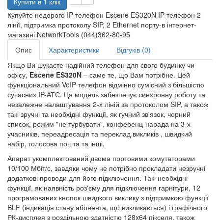
Купити в 1 клік
Купуйте недорого IP-телефон Escene ES320N IP-телефон 2
лінії, підтримка протоколу SIP, 2 Ethernet порту-в інтернет-
магазині NetworkTools (044)362-80-95
Опис
Характеристики
Відгуків (0)
Якщо Ви шукаєте надійний телефон для свого будинку чи
офісу,
Escene ES320N
– саме те, що Вам потрібне. Цей
функціональний VoIP телефон відмінно сумісний з більшістю
сучасних IP-АТС. Ця модель забезпечує синхронну роботу та
незалежне налаштування 2-х ліній за протоколом SIP, а також
такі зручні та необхідні функції, як гучний зв'язок, чорний
список, режим "не турбувати", конференц-нарада на 3-х
учасників, переадресація та переклад викликів , швидкий
набір, голосова пошта та інші.
Апарат укомплектований двома портовими комутаторами
10/100 Мбіт/с, завдяки чому не потрібно прокладати незручні
додаткові проводи для його підключення. Такі необхідні
функції, як наявність роз'єму для підключення гарнітури, 12
програмованих кнопок швидкого виклику з підтримкою функції
BLF (індикація стану абонента, що викликається) і графічного
РК-дисплея з роздільною здатністю 128x64 пікселя, також