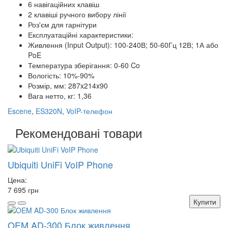
6 навігаційних клавіш
2 клавіші ручного вибору лінії
Роз'єм для гарнітури
Експлуатаційні характеристики:
Живлення (Input Output): 100-240В; 50-60Гц 12В; 1А або
PoE
Температура зберігання: 0-60 Co
Вологість: 10%-90%
Розмір, мм: 287x214x90
Вага нетто, кг: 1,36
Escene
,
ES320N
,
VoIP-телефон
Рекомендовані товари
Ubiquiti UniFi VoIP Phone
Цена:
7 695 грн
Купити
OEM AD-300 Блок живлення