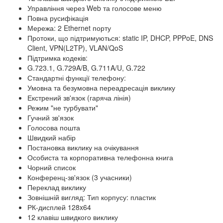
Управління через Web та голосове меню
Повна русифікація
Мережа:
2 Ethernet порту
Протоки, що підтримуються: static IP, DHCP, PPPoE, DNS
Client, VPN(L2TP), VLAN/QoS
Підтримка кодеків:
G.723.1, G.729A/B, G.711A/U, G.722
Стандартні функції телефону:
Умовна та безумовна переадресація виклику
Екстрений зв'язок (гаряча лінія)
Режим "не турбувати"
Гучний зв'язок
Голосова пошта
Швидкий набір
Постановка виклику на очікування
Особиста та корпоративна телефонна книга
Чорний список
Конференц-зв'язок (3 учасники)
Переклад виклику
Зовнішній вигляд:
Тип корпусу: пластик
РК-дисплей 128x64
12 клавіш швидкого виклику