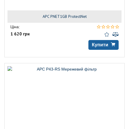
APC PNET1GB ProtectNet
Ціна:
1 620 грн
Купити