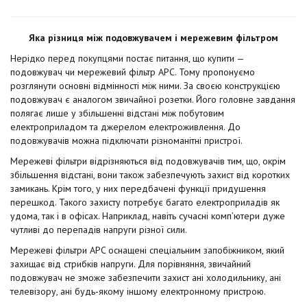
Яка різниця між подовжувачем і мережевим фільтром
Нерідко перед покупцями постає питання, що купити —
подовжувач чи мережевий фільтр APC. Тому пропонуємо
розглянути основні відмінності між ними. За своєю конструкцією
подовжувач є аналогом звичайної розетки. Його головне завдання
полягає лише у збільшенні відстані між побутовим
електроприладом та джерелом електроживлення. До
подовжувачів можна підключати різноманітні пристрої.
Мережеві фільтри відрізняються від подовжувачів тим, що, окрім
збільшення відстані, вони також забезпечують захист від коротких
замикань. Крім того, у них передбачені функції придушення
перешкод. Такого захисту потребує багато електроприладів як
удома, так і в офісах. Наприклад, навіть сучасні комп’ютери дуже
чутливі до перепадів напруги різної сили.
Мережеві фільтри APC оснащені спеціальним запобіжником, який
захищає від стрибків напруги. Для порівняння, звичайний
подовжувач не зможе забезпечити захист ані холодильнику, ані
телевізору, ані будь-якому іншому електронному пристрою.