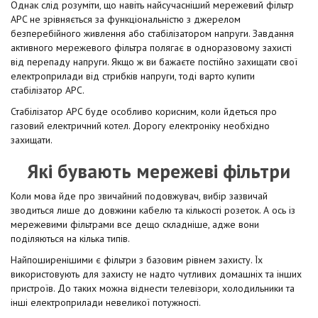
Однак слід розуміти, що навіть найсучасніший мережевий фільтр
APC не зрівняється за функціональністю з джерелом
безперебійного живлення або стабілізатором напруги. Завдання
активного мережевого фільтра полягає в одноразовому захисті
від перепаду напруги. Якщо ж ви бажаєте постійно захищати свої
електроприлади від стрибків напруги, тоді варто купити
стабілізатор APC.
Стабілізатор APC буде особливо корисним, коли йдеться про
газовий електричний котел. Дорогу електроніку необхідно
захищати.
Які бувають мережеві фільтри
Коли мова йде про звичайний подовжувач, вибір зазвичай
зводиться лише до довжини кабелю та кількості розеток. А ось із
мережевими фільтрами все дещо складніше, адже вони
поділяються на кілька типів.
Найпоширенішими є фільтри з базовим рівнем захисту. Їх
використовують для захисту не надто чутливих домашніх та інших
пристроїв. До таких можна віднести телевізори, холодильники та
інші електроприлади невеликої потужності.