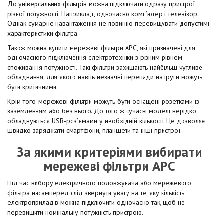
До універсальних фільтрів можна підключати одразу пристрої
різної потужності. Наприклад, одночасно комп’ютер і телевізор.
Однак сумарне навантаження не повинно перевищувати допустимі
характеристики фільтра.
Також можна купити мережеві фільтри APC, які призначені для
одночасного підключення електротехніки з різним рівнем
споживання потужності. Такі фільтри захищають найбільш чутливе
обладнання, для якого навіть незначні перепади напруги можуть
бути критичними.
Крім того, мережеві фільтри можуть бути оснащені розетками із
заземленням або без нього. До того ж сучасні моделі нерідко
обладнуються USB-роз’ємами у необхідній кількості. Це дозволяє
швидко заряджати смартфони, планшети та інші пристрої.
За якими критеріями вибирати
мережеві фільтри APC
Під час вибору електричного подовжувача або мережевого
фільтра насамперед слід звернути увагу на те, яку кількість
електроприладів можна підключити одночасно так, щоб не
перевищити номінальну потужність пристрою.