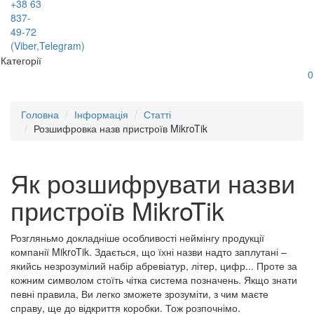
+38 63
837-
49-72
(Viber,Telegram)
Категорії
0
Головна
Інформація
Статті
Розшифровка назв пристроїв MikroTik
Як розшифрувати назви
пристроїв MikroTik
Розгляньмо докладніше особливості неймінгу продукції
компанії MikroTik. Здається, що їхні назви надто заплутані –
якийсь незрозумілий набір абревіатур, літер, цифр... Проте за
кожним символом стоїть чітка система позначень. Якщо знати
певні правила, Ви легко зможете зрозуміти, з чим маєте
справу, ще до відкриття коробки. Тож розпочнімо.