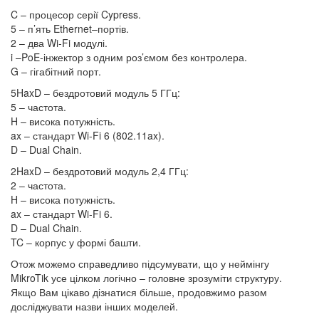
C – процесор серії Cypress.
5 – п’ять Ethernet–портів.
2 – два Wi-Fi модулі.
i –PoE-інжектор з одним роз’ємом без контролера.
G – гігабітний порт.
5HaxD – бездротовий модуль 5 ГГц:
5 – частота.
H – висока потужність.
ax – стандарт Wi-Fi 6 (802.11ax).
D – Dual Chain.
2HaxD – бездротовий модуль 2,4 ГГц:
2 – частота.
H – висока потужність.
ax – стандарт Wi-Fi 6.
D – Dual Chain.
TC – корпус у формі башти.
Отож можемо справедливо підсумувати, що у неймінгу
MikroTik усе цілком логічно – головне зрозуміти структуру.
Якщо Вам цікаво дізнатися більше, продовжимо разом
досліджувати назви інших моделей.