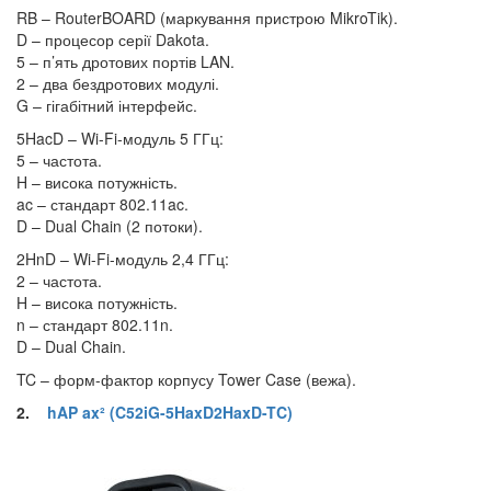
RB – RouterBOARD (маркування пристрою MikroTik).
D – процесор серії Dakota.
5 – п’ять дротових портів LAN.
2 – два бездротових модулі.
G – гігабітний інтерфейс.
5HacD – Wi-Fi-модуль 5 ГГц:
5 – частота.
H – висока потужність.
ac – стандарт 802.11ac.
D – Dual Chain (2 потоки).
2HnD – Wi-Fi-модуль 2,4 ГГц:
2 – частота.
H – висока потужність.
n – стандарт 802.11n.
D – Dual Chain.
TC – форм-фактор корпусу Tower Case (вежа).
2.
hAP ax² (C52iG-5HaxD2HaxD-TC)