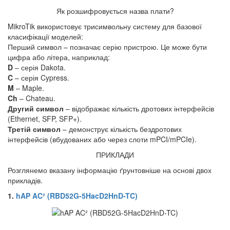
Як розшифровується назва плати?
MikroTik використовує трисимвольну систему для базової
класифікації моделей:
Перший символ – позначає серію пристрою. Це може бути
цифра або літера, наприклад:
D
– серія Dakota.
C
– серія Cypress.
M
– Maple.
Ch
– Chateau.
Другий символ
– відображає кількість дротових інтерфейсів
(Ethernet, SFP, SFP+).
Третій символ
– демонструє кількість бездротових
інтерфейсів (вбудованих або через слоти mPCI/mPCIe).
ПРИКЛАДИ
Розглянемо вказану інформацію ґрунтовніше на основі двох
прикладів.
1.
hAP AC² (RBD52G-5HacD2HnD-TC)