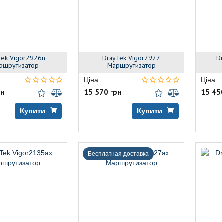
Tek Vigor2926n
DrayTek Vigor2927
D
ршрутизатор
Маршрутизатор
Ціна:
Ціна:
рн
15 570 грн
15 45
Купити
Купити
Бесплатная доставка