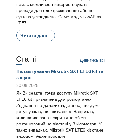
немає можливості використовувати
проводи для електроживлення або це
суттєво ускладнено. Саме модель wAP ax
LTE7
Читати далі...
Статті
Дивитись всі
Налаштування Mikrotik SXT LTE6 kit та
запуск
20.08.2025
Як Ви знаєте, точка доступу Mikrotik SXT
LTE6 kit призначена для розгортання
з'єднання на далеких відстанях, що дуже
рятує у складних ситуаціях. Наприклад,
коли важка зона покриття та об'єкт
розташований на відстані у 3 кілометри. У
таких випадках, Mikrotik SXT LTE6 kit стане
виходом. Адже пристрій