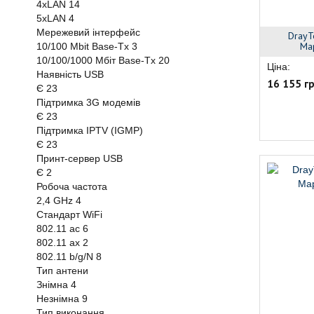
4xLAN
14
5xLAN
4
Мережевий інтерфейс
DrayT
Ма
10/100 Mbit Base-Tx
3
10/100/1000 Мбіт Base-Tx
20
Ціна:
Наявність USB
16 155 г
Є
23
Підтримка 3G модемів
Є
23
Підтримка IPTV (IGMP)
Є
23
Принт-сервер USB
Є
2
Робоча частота
2,4 GHz
4
Стандарт WiFi
802.11 ac
6
802.11 ax
2
802.11 b/g/N
8
Тип антени
Знімна
4
Незнімна
9
Тип виконання