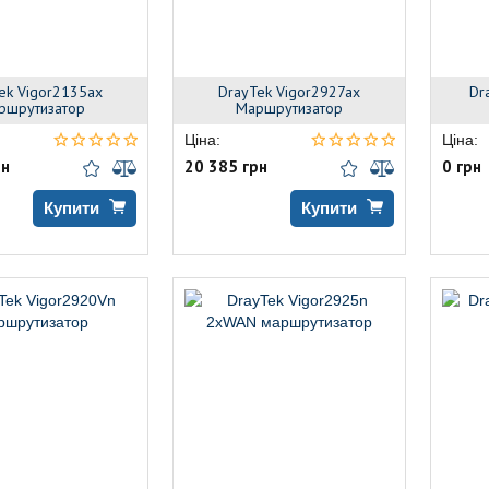
ek Vigor2135ax
DrayTek Vigor2927ax
Dr
ршрутизатор
Маршрутизатор
Ціна:
Ціна:
рн
20 385 грн
0 грн
Купити
Купити