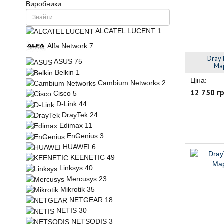
Виробники
ALCATEL LUCENT
1
Alfa Network
7
Dray
ASUS
75
Ма
Belkin
1
Ціна:
Cambium Networks
2
12 750 г
Cisco
5
D-Link
44
DrayTek
24
Edimax
11
EnGenius
3
HUAWEI
6
KEENETIC
49
Linksys
40
Mercusys
23
Mikrotik
35
NETGEAR
18
NETIS
30
NETSODIS
3