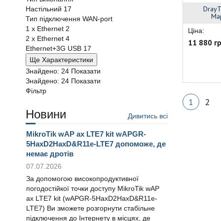
DrayT
Настільний
17
Ма
Тип підключення WAN-port
1 x Ethernet
2
Ціна:
2 x Ethernet
4
11 880 г
Ethernet+3G USB
17
Ще Характеристики
Знайдено:
24
Показати
Знайдено:
24
Показати
Фільтр
1
2
Новини
Дивитись всі
MikroTik wAP ax LTE7 kit wAPGR-
5HaxD2HaxD&R11e-LTE7 допоможе, де
немає дротів
07.07.2026
За допомогою високопродуктивної
погодостійкої точки доступу MikroTik wAP
ax LTE7 kit (wAPGR-5HaxD2HaxD&R11e-
LTE7) Ви зможете розгорнути стабільне
підключення до Інтернету в місцях, де