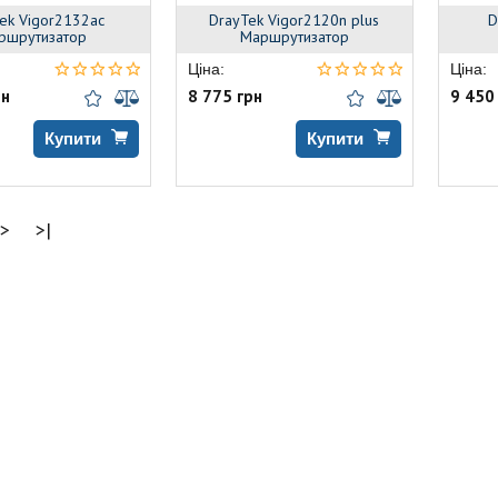
ek Vigor2132ac
DrayTek Vigor2120n plus
D
ршрутизатор
Маршрутизатор
Ціна:
Ціна:
рн
8 775 грн
9 450
Купити
Купити
>
>|