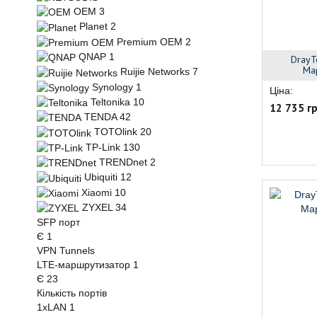
OEM
3
Planet
2
Premium OEM
2
QNAP
1
DrayT
Ма
Ruijie Networks
7
Synology
1
Ціна:
Teltonika
10
12 735 г
TENDA
42
TOTOlink
20
TP-Link
130
TRENDnet
2
Ubiquiti
12
Xiaomi
10
ZYXEL
34
SFP порт
Є
1
VPN Tunnels
LTE-маршрутизатор
1
Є
23
Кількість портів
1xLAN
1