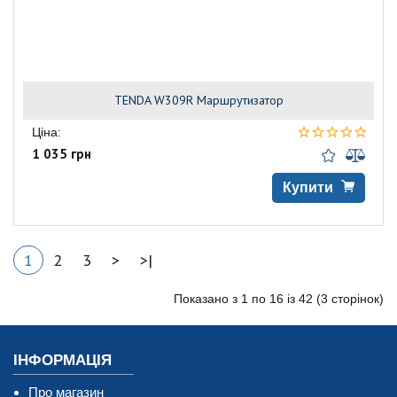
TENDA W309R Маршрутизатор
Ціна:
1 035 грн
Купити
1
2
3
>
>|
Показано з 1 по 16 із 42 (3 сторінок)
ІНФОРМАЦІЯ
Про магазин