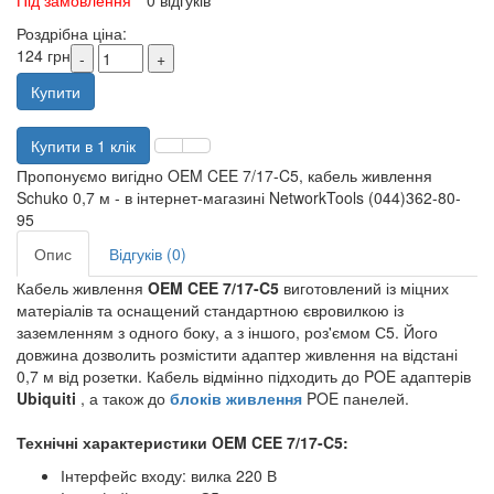
Під замовлення
0 відгуків
Роздрібна ціна:
124 грн
Купити
Купити в 1 клік
Пропонуємо вигідно OEM CEE 7/17-C5, кабель живлення
Schuko 0,7 м - в інтернет-магазині NetworkTools (044)362-80-
95
Опис
Відгуків (0)
Кабель живлення
OEM CEE 7/17-C5
виготовлений із міцних
матеріалів та оснащений стандартною євровилкою із
заземленням з одного боку, а з іншого, роз'ємом С5. Його
довжина дозволить розмістити адаптер живлення на відстані
0,7 м від розетки. Кабель відмінно підходить до POE адаптерів
Ubiquiti
, а також до
блоків живлення
POE панелей.
Технічні характеристики OEM CEE 7/17-C5:
Інтерфейс входу: вилка 220 В