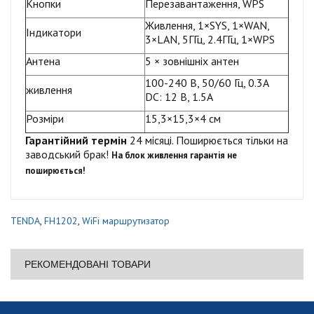
Кнопки
Перезавантаження, WPS
Живлення, 1×SYS, 1×WAN,
Індикатори
3×LAN, 5ГГц, 2.4ГГц, 1×WPS
Антена
5 × зовнішніх антен
100-240 В, 50/60 Гц, 0.3А
живлення
DC: 12 В, 1.5А
Розміри
15,3×15,3×4 см
Гарантійний термін
24 місяці. Поширюється тільки на
заводський брак!
На блок живлення гарантія не
поширюється!
TENDA
,
FH1202
,
WiFi маршрутизатор
РЕКОМЕНДОВАНІ ТОВАРИ