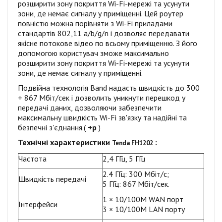
розширити зону покриття Wi-Fi-мережі та усунути
зони, де немає сигналу у приміщенні. Цей роутер
повністю можна порівняти з Wi-Fi приладами
стандартів 802,11 a/b/g/n і дозволяє передавати
якісне потокове відео по всьому приміщенню. З його
допомогою користувач зможе максимально
розширити зону покриття Wi-Fi-мережі та усунути
зони, де немає сигналу у приміщенні.
Подвійна технологія Band надасть швидкість до 300
+ 867 Мбіт/сек і дозволить уникнути перешкод у
передачі даних, дозволяючи забезпечити
максимальну швидкість Wi-Fi зв'язку та надійні та
безпечні з'єднання.(
+р
)
Технічні характеристики
:
Tenda FH1202
Частота
2,4 ГГц, 5 ГГц
2.4 ГГц: 300 Мбіт/с;
Швидкість передачі
5 ГГц: 867 Мбіт/сек.
1 × 10/100M WAN порт
Інтерфейси
3 × 10/100M LAN порту