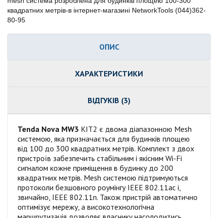
mesh система розроблена для будинків площею 100-300
квадратних метрів-в інтернет-магазині NetworkTools (044)362-
80-95
ОПИС
ХАРАКТЕРИСТИКИ
ВІДГУКІВ (3)
Tenda Nova MW3
KIT2 є двома діапазонною Mesh
системою, яка призначається для будинків площею
від 100 до 300 квадратних метрів. Комплект з двох
пристроїв забезпечить стабільним і якісним Wi-Fi
сигналом кожне приміщення в будинку до 200
квадратних метрів. Mesh системою підтримуються
протоколи безшовного роумінгу IEEE 802.11ac і,
звичайно, IEEE 802.11n. Також пристрій автоматично
оптимізує мережу, а високотехнологічна
маршрутизація дозволяє власнику насолодитись