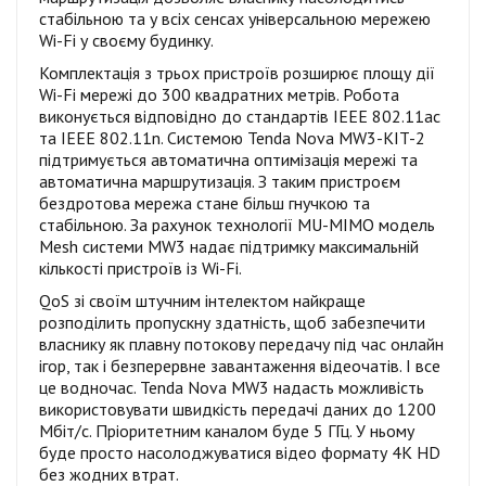
стабільною та у всіх сенсах універсальною мережею
Wi-Fi у своєму будинку.
Комплектація з трьох пристроїв розширює площу дії
Wi-Fi мережі до 300 квадратних метрів. Робота
виконується відповідно до стандартів IEEE 802.11ac
та IEEE 802.11n. Системою Tenda Nova MW3-KIT-2
підтримується автоматична оптимізація мережі та
автоматична маршрутизація. З таким пристроєм
бездротова мережа стане більш гнучкою та
стабільною. За рахунок технології MU-MIMO модель
Mesh системи MW3 надає підтримку максимальній
кількості пристроїв із Wi-Fi.
QoS зі своїм штучним інтелектом найкраще
розподілить пропускну здатність, щоб забезпечити
власнику як плавну потокову передачу під час онлайн
ігор, так і безперервне завантаження відеочатів. І все
це водночас. Tenda Nova MW3 надасть можливість
використовувати швидкість передачі даних до 1200
Мбіт/с. Пріоритетним каналом буде 5 ГГц. У ньому
буде просто насолоджуватися відео формату 4K HD
без жодних втрат.