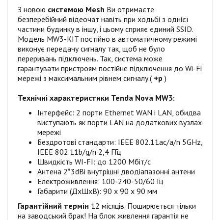
З новою
системою Mesh
Ви отримаєте
безперебійний відеочат навіть при ходьбі з однієї
частини будинку в іншу, і цьому сприяє єдиний SSID.
Модель MW3-KIT постійно в автоматичному режимі
виконує передачу сигналу так, щоб не було
переривань підключень. Так, система може
гарантувати пристроям постійне підключення до Wi-Fi
мережі з максимальним рівнем сигналу.(
+р
)
Технічні характеристики Tenda Nova MW3:
Інтерфейс: 2 порти Ethernet WAN і LAN, обидва
виступають як порти LAN на додаткових вузлах
мережі
Бездротові стандарти: IEEE 802.11ac/a/n 5GHz,
IEEE 802.11b/g/n 2,4 ГГц
Швидкість WI-FI: до 1200 Мбіт/с
Антена 2*3dBi внутрішні дводіапазонні антени
Електроживлення: 100-240-50/60 Гц
Габарити (ДxШxВ): 90 х 90 х 90 мм
Гарантійний термін
12 місяців. Поширюється тільки
на заводський брак! На блок живлення гарантія не