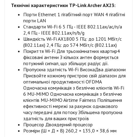
Технічні характеристики TP-Link Archer AX23:
Порти Ethernet 1 гігабітний порт WAN 4 гігабітні
порти LAN
Стандарти Wi-Fi 6 5 ГГц - IEEE 802.11ax/ac/n/a
2,4 ГГц - IEEE 802.11ax/n/b/g
Швидкість Wi-Fi AX1800 5 ГГц: до 1201 Мбіт/с
(802.11ax) 2,4 ГГц: до 574 Мбіт/с (802.11ax)
Покриття Wi-Fi Для трьохкімнатних квартир4
фіксовані антени З кількох антен формується
потужний сигнал, що збільшує радіус дії.
Пропускна здатність Wi-Fi ВисокаДва діапазони
Присвойте кожному пристрою свій діапазон для
оптимальної продуктивності OFDMA
Одночасна комунікація з безліччю клієнтів Wi-Fi
6 MU-MIMO Одночасна комунікація з безліччю
клієнтів MU-MIMO Airtime Fairness Поліпшення
ефективності мережі за рахунок однакового
часу передачі для потоку Збільшена пропускна
здатність для ваших пристроїв
Процесор Двоядерний процесор
Розміри (Ш × Д × В) 260,2 × 135,0 × 38,6 мм