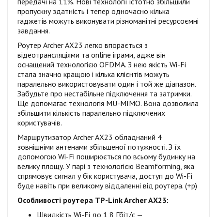
передачі на 11%. Нові технології істотно збільшили
пропускну здатність і тепер одночасно кілька
гаджетів можуть виконувати різноманітні ресурсоємні
завдання.
Роутер Archer AX23 легко впорається з
відеотрансляціями та online іграми, адже він
оснащений технологією OFDMA. З нею якість Wi-Fi
стала значно кращою і кілька клієнтів можуть
паралельно використовувати один і той же діапазон.
Забудьте про нестабільне підключення та затримки.
Ще допомагає технологія MU-MIMO. Вона дозволила
збільшити кількість паралельно підключених
користувачів.
Маршрутизатор Archer AX23 обладнаний 4
зовнішніми антенами збільшеної потужності. З їх
допомогою Wi-Fi поширюється по всьому будинку на
велику площу. У парі з технологією Beamforming, яка
спрямовує сигнал у бік користувача, доступ до Wi-Fi
буде навіть при великому віддаленні від роутера. (+р)
Особливості роутера TP-Link Archer AX23:
Швидкість Wi-Fi до 1,8 Гбіт/с —