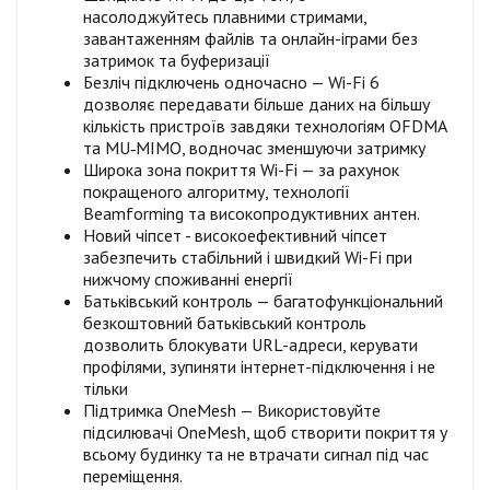
насолоджуйтесь плавними стримами,
завантаженням файлів та онлайн-іграми без
затримок та буферизації
Безліч підключень одночасно — Wi-Fi 6
дозволяє передавати більше даних на більшу
кількість пристроїв завдяки технологіям OFDMA
та MU‑MIMO, водночас зменшуючи затримку
Широка зона покриття Wi-Fi — за рахунок
покращеного алгоритму, технології
Beamforming та високопродуктивних антен.
Новий чіпсет - високоефективний чіпсет
забезпечить стабільний і швидкий Wi-Fi при
нижчому споживанні енергії
Батьківський контроль — багатофункціональний
безкоштовний батьківський контроль
дозволить блокувати URL-адреси, керувати
профілями, зупиняти інтернет-підключення і не
тільки
Підтримка OneMesh — Використовуйте
підсилювачі OneMesh, щоб створити покриття у
всьому будинку та не втрачати сигнал під час
переміщення.