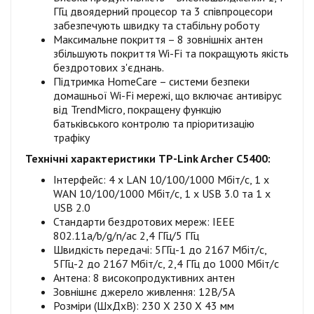
ГГц двоядерний процесор та 3 співпроцесори
забезпечують швидку та стабільну роботу
Максимальне покриття – 8 зовнішніх антен
збільшують покриття Wi-Fi та покращують якість
бездротових з'єднань.
Підтримка HomeCare – системи безпеки
домашньої Wi-Fi мережі, що включає антивірус
від TrendMicro, покращену функцію
батьківського контролю та пріоритизацію
трафіку
Технічні характеристики TP-Link Archer C5400:
Інтерфейс: 4 x LAN 10/100/1000 Мбіт/с, 1 x
WAN 10/100/1000 Мбіт/с, 1 x USB 3.0 та 1 x
USB 2.0
Стандарти бездротових мереж: IEEE
802.11a/b/g/n/ac 2,4 ГГц/5 ГГц
Швидкість передачі: 5ГГц-1 до 2167 Мбіт/с,
5ГГц-2 до 2167 Мбіт/с, 2,4 ГГц до 1000 Мбіт/с
Антена: 8 високопродуктивних антен
Зовнішнє джерело живлення: 12В/5A
Розміри (ШхДхВ): 230 X 230 X 43 мм