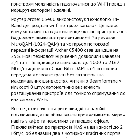
пристроям можливість підключатися до Wi-Fi поряд з
маршрутизатором і вдалині.
Роутер Archer C5400 використовує технологію Tri-
Band для роздачі wi-fi по трьох каналах. Це надає
йому можливість підключити ще більше пристроїв без
будь-якого зниження продуктивності. За рахунок
NitroQAM (1024-QAM) та чотирьох потокової
передачі інформації Archer C5400 став швидше на
25%. Нові технологічні рішення дозволили каналам
2,4 та 5 ГГц підвищити швидкість до 1000 та 2167
Мбіт/с відповідно. Саме NitroQAM та 4-потокова
передача дозволяє грати без затримок і на
максимальних швидкостях. Антени з Beamforming у
кількості 8 штук автоматично визначають
розташування пристроїв для точного спрямування до
них сигналу Wi-Fi.
Все це дозволяє створити швидкі та надійні
підключення, а ще збільшувати продуктивність мереж
навіть у кафе та невеликих за площею офісах.
Підключайтеся до пристроїв NAS на швидкості до 2
Гбіт/с, об'єднавши два з чотирьох гігабітних портів