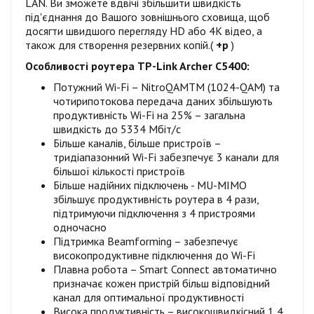
LAN. Ви зможете вдвічі збільшити швидкість
під'єднання до Вашого зовнішнього сховища, щоб
досягти швидшого перегляду HD або 4K відео, а
також для створення резервних копій.(
+р
)
Особливості роутера TP-Link Archer C5400:
Потужний Wi-Fi – NitroQAMTM (1024-QAM) та
чотирипотокова передача даних збільшують
продуктивність Wi-Fi на 25% – загальна
швидкість до 5334 Мбіт/с
Більше каналів, більше пристроїв –
тридіапазонний Wi-Fi забезпечує 3 канали для
більшої кількості пристроїв
Більше надійних підключень - MU-MIMO
збільшує продуктивність роутера в 4 рази,
підтримуючи підключення з 4 пристроями
одночасно
Підтримка Beamforming – забезпечує
високопродуктивне підключення до Wi-Fi
Плавна робота – Smart Connect автоматично
призначає кожен пристрій більш відповідний
канал для оптимальної продуктивності
Висока продуктивність – високошвидкісний 1,4