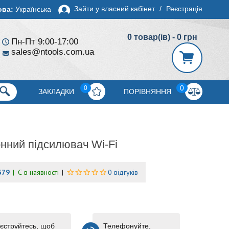
Зайти у власний кабінет
/
Реєстрація
ова:
Українська
0 товар(ів) - 0 грн
Пн-Пт 9:00-17:00
sales@ntools.com.ua
0
0
ЗАКЛАДКИ
ПОРІВНЯННЯ
нний підсилювач Wi-Fi
579
Є в наявності
0 відгуків
єструйтесь, щоб
Телефонуйте,