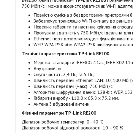
Бездротовий підсилювач
TP-Link RE200
призначений 
750 Мбіт/с і може використовуватися як Wi-Fi адапте
Повністю сумісна з бездротовими пристроями 8
Забезпечує трансляцію Wi-Fi сигналу до раніше
Невеликі габарити та настінне кріплення спрощ
Пропускна здатність у 750 Мбіт/с ідеальна для 
Ethernet порт дозволяє моделі функціонувати 
WEP, WPA-PSK або WPA2-PSK шифрування надає 
Технічні характеристики
TP-Link
RE200
:
Мережа: стандарти IEEE802.11ac, IEEE 802.11n,
Внутрішній: ні
Смуга частот: 2,4 ГГц та 5 ГГц
Швидкість передачі Ethernet LAN: 10, 100 Мбіт
Швидкість передачі (макс): 750 Мбіт/с
Алгоритми шифрування даних: 128-bit WEP, 152
Габарити виробу - 110,0 x 65,8 x 75,2 мм.
Антена 3 вбудовані антени
Фізичні параметри
TP-Link
RE200
:
Діапазон робочих температур: 0 - 40 `C
Діапазон робочої відносної вологості: 10 – 90 %