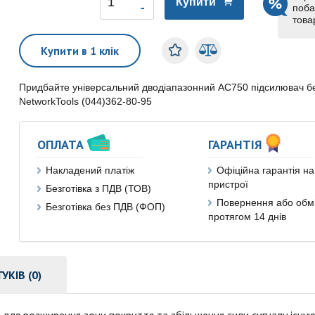
Купити
поба
това
Купити в 1 клік
Придбайте універсальний дводіапазонний AC750 підсилювач без
NetworkTools (044)362-80-95
ОПЛАТА
ГАРАНТІЯ
Накладений платіж
Офіційна гарантія на 
пристрої
Безготівка з ПДВ (ТОВ)
Повернення або обм
Безготівка без ПДВ (ФОП)
протягом 14 днів
ГУКІВ (0)