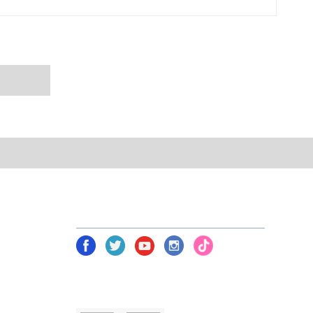
NETWORK TOOLS В СОЦ.
МЕРЕЖАХ
am)
Політика безпеки
Умови угоди