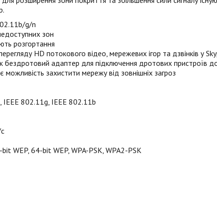
для розширення зони покриття та збільшення сили сигналу існую
р.
02.11b/g/n
 недоступних зон
ують розгортання
перегляду HD потокового відео, мережевих ігор та дзвінків у Sk
як бездротовий адаптер для підключення дротових пристроїв до
можливість захистити мережу від зовнішніх загроз
 IEEE 802.11g, IEEE 802.11b
/с
-bit WEP, 64-bit WEP, WPA-PSK, WPA2-PSK