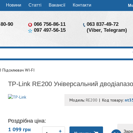
Новини
Статті
Вакансії
Контакти
М
-80-90
066 756-86-11
063 837-49-72
097 497-56-15
(Viber, Telegram)
0 Підсилювач WI-FI
TP-Link RE200 Універсальний дводіапазо
Модель:
RE200
Код товару:
nt3
Роздрібна ціна:
1 099 грн
Заре