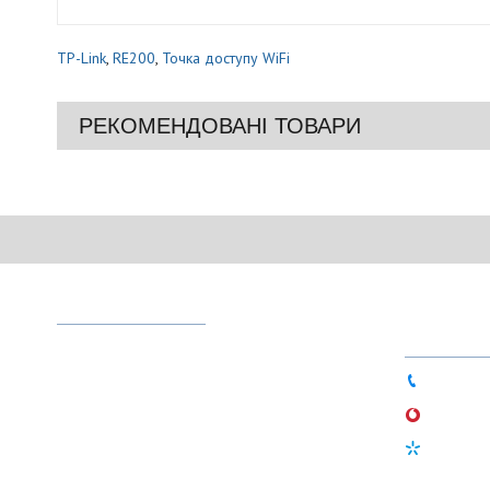
TP-Link
,
RE200
,
Точка доступу WiFi
РЕКОМЕНДОВАНІ ТОВАРИ
ІНФОРМАЦІЯ
СЛУЖБА
ПІДТРИМ
Про магазин
Доставка і оплата
044 333-
Гарантія
066 756-
Новини
097 497-
Статті