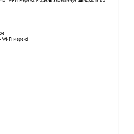
чої Wi-Fi мережі. Модель забезпечує швидкість до
ype
 Wi-Fi мережі