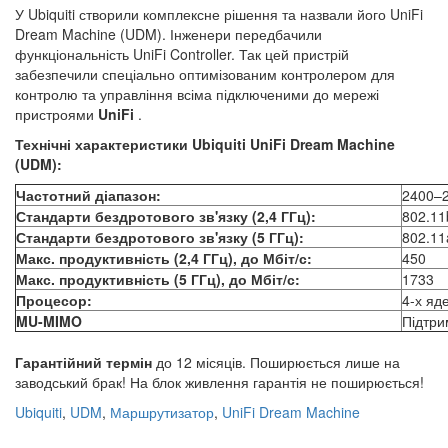
У Ubiquiti створили комплексне рішення та назвали його UniFi
Dream Machine (UDM). Інженери передбачили
функціональність UniFi Controller. Так цей пристрій
забезпечили спеціально оптимізованим контролером для
контролю та управління всіма підключеними до мережі
пристроями
UniFi
.
Технічні характеристики Ubiquiti
UniFi Dream Machine
(UDM):
Частотний діапазон:
2400–2
Стандарти бездротового зв'язку (2,4 ГГц):
802.11
Стандарти бездротового зв'язку (5 ГГц):
802.11
Макс. продуктивність (2,4 ГГц), до Мбіт/с:
450
Макс. продуктивність (5 ГГц), до Мбіт/с:
1733
Процесор:
4-х яд
MU-MIMO
Підтри
Гарантійний термін
до 12 місяців. Поширюється лише на
заводський брак! На блок живлення гарантія не поширюється!
Ubiquiti
,
UDM
,
Маршрутизатор
,
UniFi Dream Machine