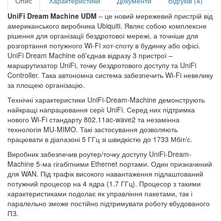
Опис
Характеристики
Документи
Відгуків (4)
UniFi Dream Machine UDM
– це новий мережевий пристрій від
американського виробника Ubiquiti. Являє собою комплексне
рішення для організації бездротової мережі, а точніше для
розгортання потужного Wi-Fi хот-споту в будинку або офісі.
UniFi Dream Machine об'єднав відразу 3 пристрої –
маршрутизатор UniFi, точку бездротового доступу та UniFi
Controller. Така автономна система забезпечить Wi-Fi невелику
за площею організацію.
Технічні характеристики UniFi-Dream-Machine демонструють
найкращі напрацювання серії UniFi. Серед них підтримка
нового Wi-Fi стандарту 802.11ac-wave2 та незамінна
технологія MU-MIMO. Такі застосування дозволяють
працювати в діапазоні 5 ГГц зі швидкістю до 1733 Мбіт/с.
Виробник забезпечив роутер/точку доступу UniFi-Dream-
Machine 5-ма гігабітними Ethernet портами. Один призначений
для WAN. Під трафік високого навантаження підлаштований
потужний процесор на 4 ядра (1.7 ГГц). Процесор з такими
характеристиками подолає як управління пакетами, так і
паралельно зможе постійно підтримувати роботу вбудованого
ПЗ.