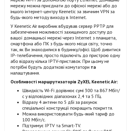
мережу можна приєднати до офісної мережі або до
іншого інтернет-центру Keenetic за звичним VPN за
будь-якого методу виходу в Internet.
У Keenetic Air виробник вбудував сервер PPTP для
забезпечення можливості захищеного доступу до
вашої домашньої мережі через Internet з планшета,
смартфона або ПК з будь-якого місця світу, точно
так, як Ви знаходилися в будинку/офісі. Щоб дивитися
IP-телебачення, просто підключіть до пристрою одну
або відразу кілька IPTV-приставок. При цьому не
потрібні будуть додаткові комутатори
та
налаштування.
Особливості маршрутизаторів ZyXEL Keenetic Air:
Швидкість Wi-Fi дорівнює сумі 300 та 867 Мбіт/
с у відповідних діапазонах 2,4 та 5 ГГц.
Відразу 4 антени по 5 дБі за рахунок
спеціальної конструкції покращить покриття.
Можна використовувати будь-який тариф до
100 Мбіт/с.
Підтримує IPTV та Smart-TV.