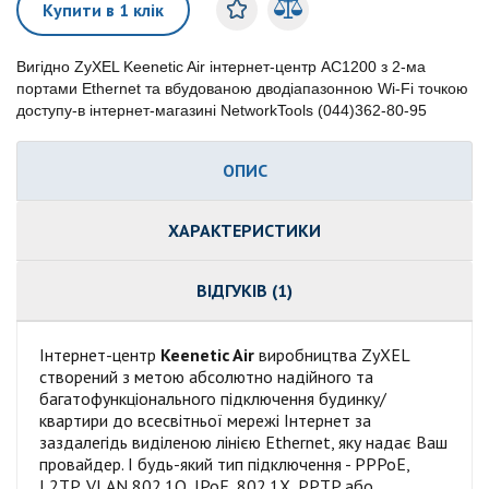
Купити в 1 клік
Вигідно ZyXEL Keenetic Air інтернет-центр AC1200 з 2-ма
портами Ethernet та вбудованою дводіапазонною Wi-Fi точкою
доступу-в інтернет-магазині NetworkTools (044)362-80-95
ОПИС
ХАРАКТЕРИСТИКИ
ВІДГУКІВ (1)
Інтернет-центр
Keenetic Air
виробництва ZyXEL
створений з метою абсолютно надійного та
багатофункціонального підключення будинку/
квартири до всесвітньої мережі Інтернет за
заздалегідь виділеною лінією Ethernet, яку надає Ваш
провайдер. І будь-який тип підключення - PPPoE,
L2TP, VLAN 802.1Q, IPoE, 802.1X, PPTP або