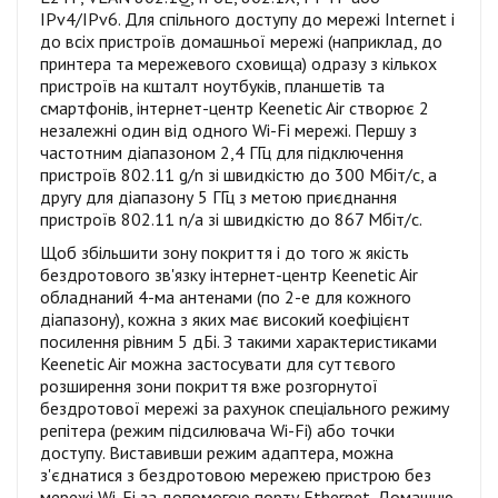
IPv4/IPv6. Для спільного доступу до мережі Internet і
до всіх пристроїв домашньої мережі (наприклад, до
принтера та мережевого сховища) одразу з кількох
пристроїв на кшталт ноутбуків, планшетів та
смартфонів, інтернет-центр Keenetic Air створює 2
незалежні один від одного Wi-Fi мережі. Першу з
частотним діапазоном 2,4 ГГц для підключення
пристроїв 802.11 g/n зі швидкістю до 300 Мбіт/с, а
другу для діапазону 5 ГГц з метою приєднання
пристроїв 802.11 n/a зі швидкістю до 867 Мбіт/с.
Щоб збільшити зону покриття і до того ж якість
бездротового зв'язку інтернет-центр Keenetic Air
обладнаний 4-ма антенами (по 2-е для кожного
діапазону), кожна з яких має високий коефіцієнт
посилення рівним 5 дБі. З такими характеристиками
Keenetic Air можна застосувати для суттєвого
розширення зони покриття вже розгорнутої
бездротової мережі за рахунок спеціального режиму
репітера (режим підсилювача Wi-Fi) або точки
доступу. Виставивши режим адаптера, можна
з'єднатися з бездротовою мережею пристрою без
мережі Wi-Fi за допомогою порту Ethernet. Домашню