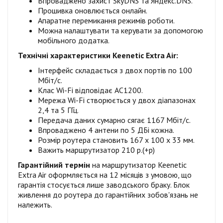
Впроваджено захист SkyDNS та Яндекс.DNS.
Прошивка оновлюється онлайн.
Апаратне перемикання режимів роботи.
Можна налаштувати та керувати за допомогою
мобільного додатка.
Технічні характеристики Keenetic Extra Air:
Інтерфейс складається з двох портів по 100
Мбіт/c.
Клас Wi-Fi відповідає AC1200.
Мережа Wi-Fi створюється у двох діапазонах
2,4 та 5 ГГц.
Передача даних сумарно сягає 1167 Мбіт/с.
Впроваджено 4 антени по 5 ДБі кожна.
Розмір роутера становить 167 х 100 х 33 мм.
Важить маршрутизатор 210 р.(+р)
Гарантійний термін
на маршрутизатор Keenetic
Extra Air оформляється на 12 місяців з умовою, що
гарантія стосується лише заводського браку. Блок
живлення до роутера до гарантійних зобов'язань не
належить.