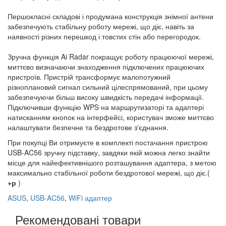
Першокласні складові і продумана конструкція знімної антени
забезпечують стабільну роботу мережі, що діє, навіть за
наявності різних перешкод і товстих стін або перегородок.
Зручна функція Ai Radar покращує роботу працюючої мережі,
миттєво визначаючи знаходження підключених працюючих
пристроїв. Пристрій трансформує малопотужний
різноплановий сигнал сильний цілеспрямований, при цьому
забезпечуючи більш високу швидкість передачі інформації.
Підключивши функцію WPS на маршрутизаторі та адаптері
натисканням кнопок на інтерфейсі, користувач зможе миттєво
налаштувати безпечне та бездротове з'єднання.
При покупці Ви отримуєте в комплекті постачання пристрою
USB-AC56 зручну підставку, завдяки якій можна легко знайти
місце для найефективнішого розташування адаптера, з метою
максимально стабільної роботи бездротової мережі, що діє.(
+р
)
ASUS
,
USB-AC56
,
WiFi адаптер
Рекомендовані товари