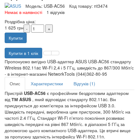
Модель:
USB-AC56
Код товару:
nt3474
Немає в наявності
1 відгуків
Роздрібна ціна:
1 625 грн
Купити
Купити в 1 клік
Пропонуємо вигідно USB-адаптер ASUS USB-AC56 стандарту
Wireless 802.11ac Wi-Fi 2,4 і 5 ГГц, швидкість до 867/300 Мбіт/с
- в інтернет-магазині NetworkTools (044)362-80-95
Опис
Характеристики
Відгуків (1)
Пристрій
USB-AC56
є професійним бездротовим адаптером
від
ТМ ASUS
, який відповідає стандарту 802.11ac. Він
приєднується до комп'ютера за інтерфейсом USB 3.0.
Швидкість передачі, вироблена цим пристроєм, 300 Мбіт/с на
частоті 2.4 ГГц. Стандарт Wi-Fi п'ятого покоління розвиває
швидкість передачі на рівні 867 Мбіт/с. в діапазоні 5 ГГц за
допомогою цього компактного USB-адаптера. Це втричі вище
за пропускну здатність інтерфейсу Wi-Fi 802.11n.