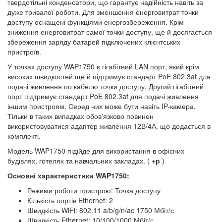
твердотільні конденсатори, що гарантує надійність навіть за
дуже тривалої роботи. Для зменшення енерговитрат точки
доступу оснащені функціями енергозбереження. Крім
зниження енерговитрат самої точки доступу, ще й досягається
збереження заряду батарей підключених клієнтських
пристроїв.
У точках доступу WAP1750 є гігабітний LAN порт, який крім
високих швидкостей ще й підтримує стандарт PoE 802.3at для
подачі живлення по кабелю точки доступу. Другий гігабітний
порт підтримує стандарт PoE 802.3af для подачі живлення
іншим пристроям. Серед них може бути навіть IP-камера.
Тільки в таких випадках обов'язково повинен
використовуватися адаптер живлення 12В/4А, що додається в
комплекті.
Модель WAP1750 підійде для використання в офісних
будівлях, готелях та навчальних закладах. (
+р
)
Основні характеристики WAP1750:
Режими роботи пристрою: Точка доступу
Кількість портів Ethernet: 2
Швидкість WiFi: 802.11 a/b/g/n/ac 1750 Мбіт/с
Швидкість Ethernet: 10/100/1000 Мбіт/с