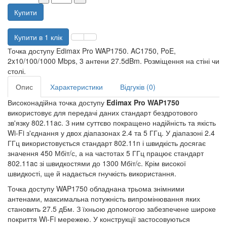
Купити
Купити в 1 клік
Точка доступу Edimax Pro WAP1750. AC1750, PoE,
2x10/100/1000 Mbps, 3 антени 27.5dBm. Розміщення на стіні чи
столі.
Опис
Характеристики
Відгуків (0)
Високонадійна точка доступу
Edimax Pro WAP1750
використовує для передачі даних стандарт бездротового
зв'язку 802.11ac. З ним суттєво покращено надійність та якість
Wi-Fi з'єднання у двох діапазонах 2.4 та 5 ГГц. У діапазоні 2.4
ГГц використовується стандарт 802.11n і швидкість досягає
значення 450 Мбіт/с, а на частотах 5 ГГц працює стандарт
802.11ac зі швидкостями до 1300 Мбіт/с. Крім високої
швидкості, ще й надається гнучкість використання.
Точка доступу WAP1750 обладнана трьома знімними
антенами, максимальна потужність випромінювання яких
становить 27.5 дБм. З їхньою допомогою забезпечене широке
покриття Wi-Fi мережею. У конструкції застосовуються