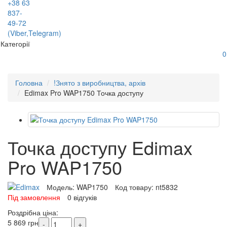
+38 63
837-
49-72
(Viber,Telegram)
Категорії
0
Головна
!Знято з виробництва, архів
Edimax Pro WAP1750 Точка доступу
Точка доступу Edimax
Pro WAP1750
Модель:
WAP1750
Код товару:
nt5832
Під замовлення
0 відгуків
Роздрібна ціна:
5 869 грн