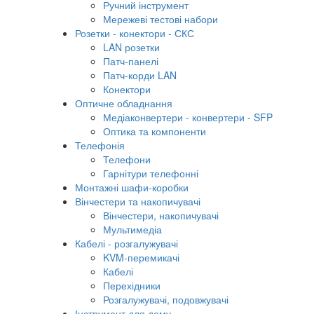
Ручний інструмент
Мережеві тестові набори
Розетки - конектори - СКС
LAN розетки
Патч-панелі
Патч-корди LAN
Конектори
Оптичне обладнання
Медіаконвертери - конвертери - SFP
Оптика та компоненти
Телефонія
Телефони
Гарнітури телефонні
Монтажні шафи-коробки
Вінчестери та накопичувачі
Вінчестери, накопичувачі
Мультимедіа
Кабелі - розгалужувачі
KVM-перемикачі
Кабелі
Перехідники
Розгалужувачі, подовжувачі
Інструмент для дому