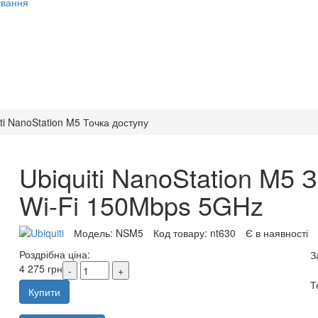
ування
iti NanoStation M5 Точка доступу
Ubiquiti NanoStation M5 
Wi-Fi 150Mbps 5GHz
Модель:
NSM5
Код товару:
nt630
Є в наявності
Роздрібна ціна:
З
4 275 грн
Т
Купити