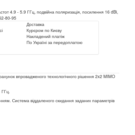
астот 4.9 - 5.9 ГГц, подвійна поляризація, посилення 16 dBi,
362-80-95
Доставка
сі
Курєром по Києву
Накладений платіж
По Україні за передоплатою
а рахунок впровадженого технологічного рішення 2x2 MIMO
 ГГц.
енням. Система віддаленого скидання заданих параметрів