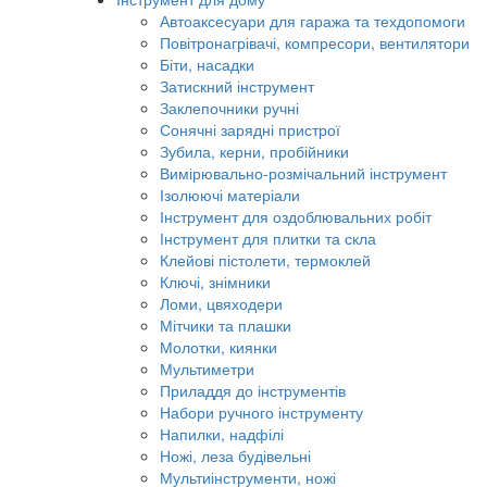
Автоаксесуари для гаража та техдопомоги
Повітронагрівачі, компресори, вентилятори
Біти, насадки
Затискний інструмент
Заклепочники ручні
Сонячні зарядні пристрої
Зубила, керни, пробійники
Вимірювально-розмічальний інструмент
Ізолюючі матеріали
Інструмент для оздоблювальних робіт
Інструмент для плитки та скла
Клейові пістолети, термоклей
Ключі, знімники
Ломи, цвяходери
Мітчики та плашки
Молотки, киянки
Мультиметри
Приладдя до інструментів
Набори ручного інструменту
Напилки, надфілі
Ножі, леза будівельні
Мультиінструменти, ножі