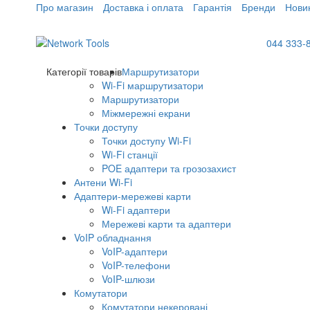
Про магазин
Доставка і оплата
Гарантія
Бренди
Нови
044 333-
Категорії товарів
Маршрутизатори
Wi-Fi маршрутизатори
Маршрутизатори
Міжмережні екрани
Точки доступу
Точки доступу Wi-Fi
Wi-Fi станції
POE адаптери та грозозахист
Антени Wi-Fi
Адаптери-мережеві карти
Wi-Fi адаптери
Мережеві карти та адаптери
VoIP обладнання
VoIP-адаптери
VoIP-телефони
VoIP-шлюзи
Комутатори
Комутатори некеровані