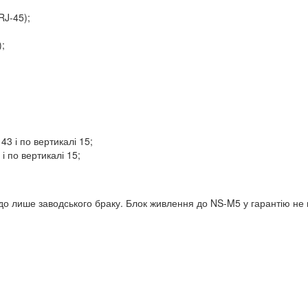
RJ-45);
;
43 і по вертикалі 15;
і по вертикалі 15;
до лише заводського браку. Блок живлення до NS-M5 у гарантію не 