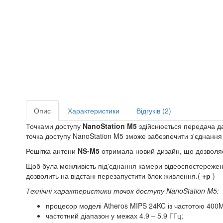
Опис
Характеристики
Відгуків (2)
Точками доступу
NanoStation M5
здійснюється передача да
точка доступу NanoStation M5 зможе забезпечити з'єднання 
Решітка антени
NS-M5
отримала новий дизайн, що дозволяє 
Щоб була можливість під'єднання камери відеоспостережен
дозволить на відстані перезапустити блок живлення.(
+р
)
Технічні характеристики точок доступу NanoStation M5:
процесор моделі Atheros MIPS 24KC із частотою 400
частотний діапазон у межах 4.9 – 5.9 ГГц;