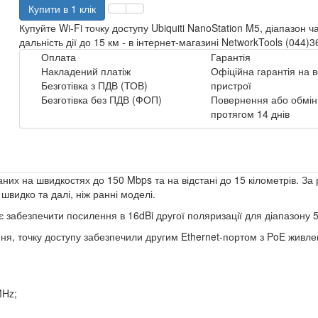
Купити в 1 клік
Купуйте Wi-Fi точку доступу Ubiquiti NanoStation M5, діапазон ч
дальність дії до 15 км - в інтернет-магазині NetworkTools (044)
Оплата
Гарантія
Накладений платіж
Офіційна гарантія на в
Безготівка з ПДВ (ТОВ)
пристрої
Безготівка без ПДВ (ФОП)
Повернення або обмін
протягом 14 днів
них на швидкостях до 150 Mbps та на відстані до 15 кілометрів. З
швидко та далі, ніж ранні моделі.
забезпечити посилення в 16dBi другої поляризації для діапазону 5
ня, точку доступу забезпечили другим Ethernet-портом з PoE живл
MHz;