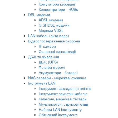
Комутатори керовані
Концентратори - HUBs
DSL модеми
ADSL модеми
G.SHDSL модеми
Модеми VDSL
LAN кабель (вита пара)
Відеоспостереження-охорона
IP-камери
Охоронні сигналізації
ДБЖ та живлення
ДБЖ (UPS)
Фільтри мережі
Акумулятори - батареї
NAS сервери - мережеві сховища
Інструмент LAN
Інструмент закладення плінтів
Інструмент зачистки кабелю
Кабельні, мережеві тестери
Мультиметри, струмові кліщі
Набори LAN інструменту
Обтискний інструмент