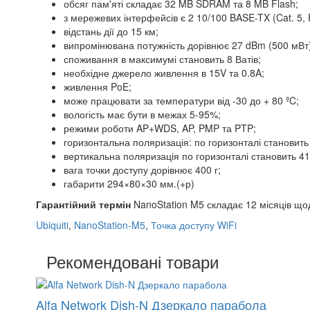
обсяг пам'яті складає 32 MB SDRAM та 8 MB Flash;
з мережевих інтерфейсів є 2 10/100 BASE-TX (Cat. 5, 
відстань дії до 15 км;
випромінювана потужність дорівнює 27 dBm (500 мВт)
споживання в максимумі становить 8 Ватів;
необхідне джерело живлення в 15V та 0.8A;
живлення PoE;
може працювати за температури від -30 до + 80 ºC;
вологість має бути в межах 5-95%;
режими роботи AP+WDS, AP, PMP та PTP;
горизонтальна поляризація: по горизонталі становить 
вертикальна поляризація по горизонталі становить 41 
вага точки доступу дорівнює 400 г;
габарити 294×80×30 мм.(+р)
Гарантійний термін
NanoStation M5 складає 12 місяців що
Ubiquiti
,
NanoStation-M5
,
Точка доступу WiFi
Рекомендовані товари
Alfa Network Dish-N Дзеркало парабола